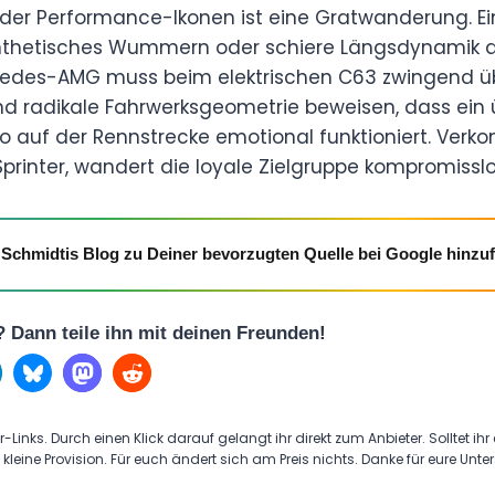
der Performance-Ikonen ist eine Gratwanderung. Ein
ynthetisches Wummern oder schiere Längsdynamik 
edes-AMG muss beim elektrischen C63 zwingend üb
nd radikale Fahrwerksgeometrie beweisen, dass ein
o auf der Rennstrecke emotional funktioniert. Ver
rinter, wandert die loyale Zielgruppe kompromisslo
Schmidtis Blog zu Deiner bevorzugten Quelle bei Google hinzu
l? Dann teile ihn mit deinen Freunden!
r-Links. Durch einen Klick darauf gelangt ihr direkt zum Anbieter. Solltet ihr
 kleine Provision. Für euch ändert sich am Preis nichts. Danke für eure Unte