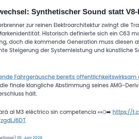
wechsel: Synthetischer Sound statt V
brenner zur reinen Elektroarchitektur zwingt die Tr
Markenidentität. Historisch definierte sich ein C63
g, doch die kommende Generation muss diesen ak
ante Steigerung der Systemleistung und künstliche 
nde Fahrgeräusche bereits öffentlichkeitswirksam
ie finale klangliche Abstimmung seines AMG-Deri
rschluss hält.
rá al M3 eléctrico sin competencia 👀🫪➡️
https://t
grzgdLJ6DT
eSpias)
25. Juni 2026