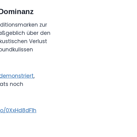
8-Dominanz
aditionsmarken zur
 maßgeblich über den
ustischen Verlust
Soundkulissen
 demonstriert
,
vats noch
.co/0XxHd8dF1h