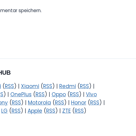
mentar speichern.
HUB
i
(
RSS
) |
Xiaomi
(
RSS
) |
Redmi
(
RSS
) |
SS
) |
OnePlus
(
RSS
) |
Oppo
(
RSS
) |
Vivo
ony
(
RSS
) |
Motorola
(
RSS
) |
Honor
(
RSS
) |
|
LG
(
RSS
) |
Apple
(
RSS
) |
ZTE
(
RSS
)