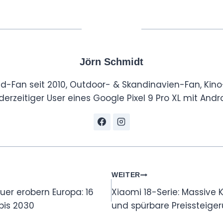
Jörn Schmidt
id-Fan seit 2010, Outdoor- & Skandinavien-Fan, Kino
derzeitiger User eines Google Pixel 9 Pro XL mit Andro
tion
WEITER
er erobern Europa: 16
Xiaomi 18-Serie: Massive
bis 2030
und spürbare Preissteige