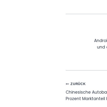
Andro
und 
Beitragsnaviga
ZURÜCK
Chinesische Autobau
Prozent Marktanteil 