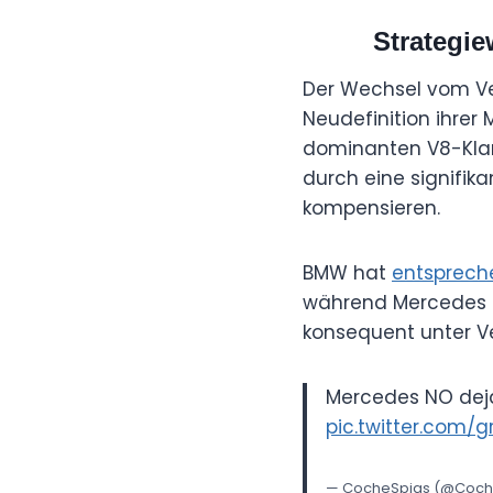
Strategie
Der Wechsel vom Ver
Neudefinition ihrer 
dominanten V8-Klan
durch eine signifik
kompensieren.
BMW hat
entspreche
während Mercedes d
konsequent unter Ve
Mercedes NO deja
pic.twitter.com/
— CocheSpias (@Coch