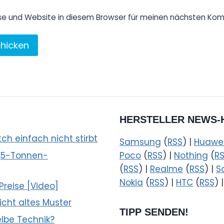
se und Website in diesem Browser für meinen nächsten Kom
HERSTELLER NEWS-
h einfach nicht stirbt
Samsung
(
RSS
) |
Huawe
2,5-Tonnen-
Poco
(
RSS
) |
Nothing
(
R
(
RSS
) |
Realme
(
RSS
) |
S
Nokia
(
RSS
) |
HTC
(
RSS
) 
Preise [Video]
icht altes Muster
TIPP SENDEN!
selbe Technik?