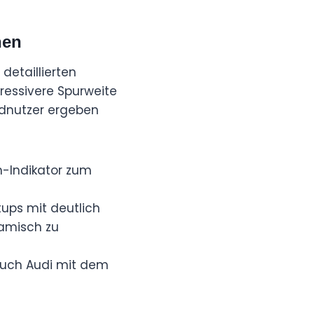
nen
detaillierten
ressivere Spurweite
ndnutzer ergeben
m-Indikator zum
ups mit deutlich
amisch zu
auch Audi mit dem