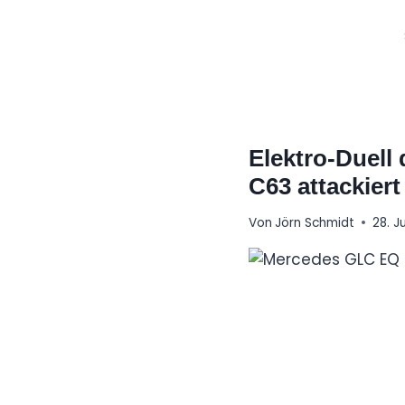
Zum
Inhalt
springen
Elektro-Duel
C63 attackie
Von
Jörn Schmidt
28. J