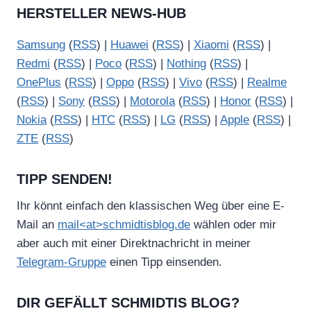
HERSTELLER NEWS-HUB
Samsung
(
RSS
) |
Huawei
(
RSS
) |
Xiaomi
(
RSS
) |
Redmi
(
RSS
) |
Poco
(
RSS
) |
Nothing
(
RSS
) |
OnePlus
(
RSS
) |
Oppo
(
RSS
) |
Vivo
(
RSS
) |
Realme
(
RSS
) |
Sony
(
RSS
) |
Motorola
(
RSS
) |
Honor
(
RSS
) |
Nokia
(
RSS
) |
HTC
(
RSS
) |
LG
(
RSS
) |
Apple
(
RSS
) |
ZTE
(
RSS
)
TIPP SENDEN!
Ihr könnt einfach den klassischen Weg über eine E-
Mail an
mail<at>schmidtisblog.de
wählen oder mir
aber auch mit einer Direktnachricht in meiner
Telegram-Gruppe
einen Tipp einsenden.
DIR GEFÄLLT SCHMIDTIS BLOG?