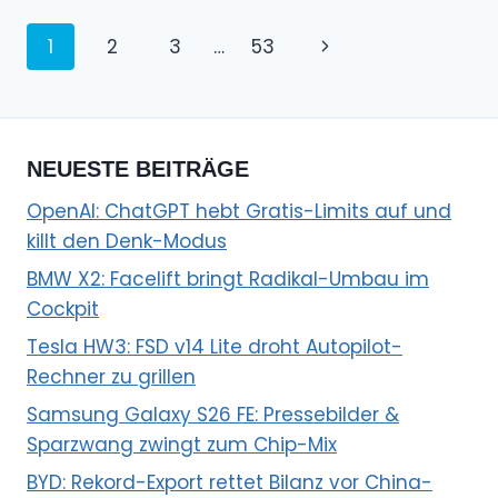
Seitennavigation
Nächste
1
2
3
…
53
Seite
NEUESTE BEITRÄGE
OpenAI: ChatGPT hebt Gratis-Limits auf und
killt den Denk-Modus
BMW X2: Facelift bringt Radikal-Umbau im
Cockpit
Tesla HW3: FSD v14 Lite droht Autopilot-
Rechner zu grillen
Samsung Galaxy S26 FE: Pressebilder &
Sparzwang zwingt zum Chip-Mix
BYD: Rekord-Export rettet Bilanz vor China-