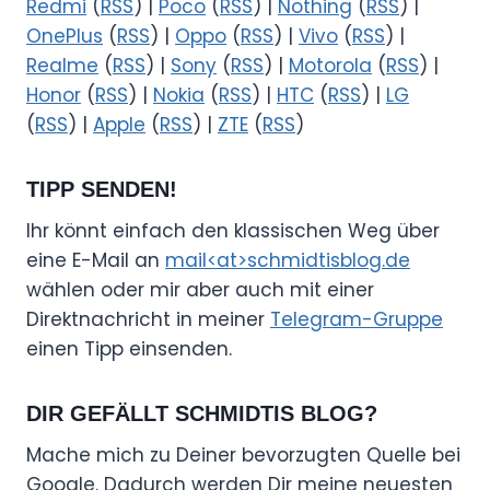
Redmi
(
RSS
) |
Poco
(
RSS
) |
Nothing
(
RSS
) |
OnePlus
(
RSS
) |
Oppo
(
RSS
) |
Vivo
(
RSS
) |
Realme
(
RSS
) |
Sony
(
RSS
) |
Motorola
(
RSS
) |
Honor
(
RSS
) |
Nokia
(
RSS
) |
HTC
(
RSS
) |
LG
(
RSS
) |
Apple
(
RSS
) |
ZTE
(
RSS
)
TIPP SENDEN!
Ihr könnt einfach den klassischen Weg über
eine E-Mail an
mail<at>schmidtisblog.de
wählen oder mir aber auch mit einer
Direktnachricht in meiner
Telegram-Gruppe
einen Tipp einsenden.
DIR GEFÄLLT SCHMIDTIS BLOG?
Mache mich zu Deiner bevorzugten Quelle bei
Google. Dadurch werden Dir meine neuesten