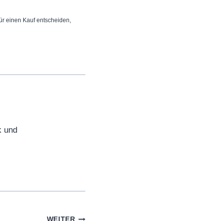
 für einen Kauf entscheiden,
k und
WEITER