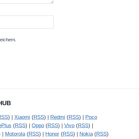
eichern.
HUB
RSS
) |
Xiaomi
(
RSS
) |
Redmi
(
RSS
) |
Poco
ePlus
(
RSS
) |
Oppo
(
RSS
) |
Vivo
(
RSS
) |
) |
Motorola
(
RSS
) |
Honor
(
RSS
) |
Nokia
(
RSS
)