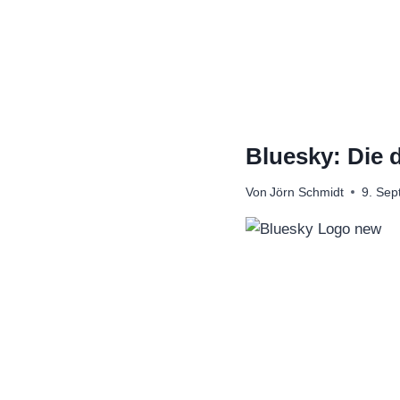
Zum
Inhalt
springen
Bluesky: Die d
Von
Jörn Schmidt
9. Se