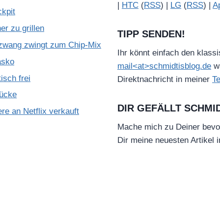
|
HTC
(
RSS
) |
LG
(
RSS
) |
A
kpit
r zu grillen
TIPP SENDEN!
zwang zwingt zum Chip-Mix
Ihr könnt einfach den klass
asko
mail<at>schmidtisblog.de
wä
isch frei
Direktnachricht in meiner
T
Lücke
DIR GEFÄLLT SCHMI
e an Netflix verkauft
Mache mich zu Deiner bevo
Dir meine neuesten Artikel 