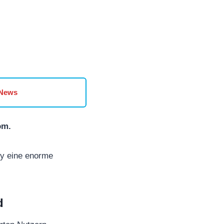
 News
om.
ky eine enorme
d