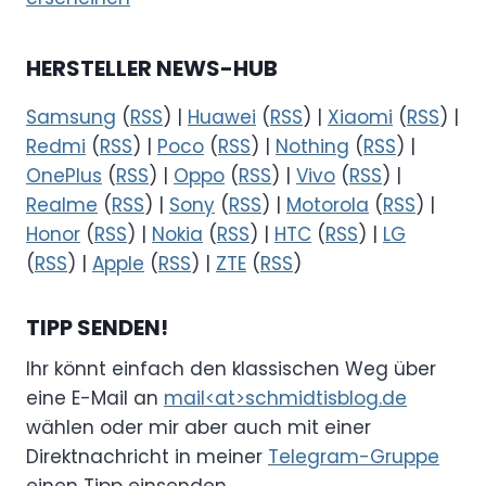
HERSTELLER NEWS-HUB
Samsung
(
RSS
) |
Huawei
(
RSS
) |
Xiaomi
(
RSS
) |
Redmi
(
RSS
) |
Poco
(
RSS
) |
Nothing
(
RSS
) |
OnePlus
(
RSS
) |
Oppo
(
RSS
) |
Vivo
(
RSS
) |
Realme
(
RSS
) |
Sony
(
RSS
) |
Motorola
(
RSS
) |
Honor
(
RSS
) |
Nokia
(
RSS
) |
HTC
(
RSS
) |
LG
(
RSS
) |
Apple
(
RSS
) |
ZTE
(
RSS
)
TIPP SENDEN!
Ihr könnt einfach den klassischen Weg über
eine E-Mail an
mail<at>schmidtisblog.de
wählen oder mir aber auch mit einer
Direktnachricht in meiner
Telegram-Gruppe