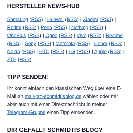
HERSTELLER NEWS-HUB
Samsung
(
RSS
) |
Huawei
(
RSS
) |
Xiaomi
(
RSS
) |
Redmi
(
RSS
) |
Poco
(
RSS
) |
Nothing
(
RSS
) |
OnePlus
(
RSS
) |
Oppo
(
RSS
) |
Vivo
(
RSS
) |
Realme
(
RSS
) |
Sony
(
RSS
) |
Motorola
(
RSS
) |
Honor
(
RSS
) |
Nokia
(
RSS
) |
HTC
(
RSS
) |
LG
(
RSS
) |
Apple
(
RSS
) |
ZTE
(
RSS
)
TIPP SENDEN!
Ihr könnt einfach den klassischen Weg über eine E-
Mail an
mail<at>schmidtisblog.de
wählen oder mir
aber auch mit einer Direktnachricht in meiner
Telegram-Gruppe
einen Tipp einsenden.
DIR GEFÄLLT SCHMIDTIS BLOG?