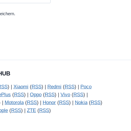
eichern.
HUB
RSS
) |
Xiaomi
(
RSS
) |
Redmi
(
RSS
) |
Poco
ePlus
(
RSS
) |
Oppo
(
RSS
) |
Vivo
(
RSS
) |
) |
Motorola
(
RSS
) |
Honor
(
RSS
) |
Nokia
(
RSS
)
pple
(
RSS
) |
ZTE
(
RSS
)