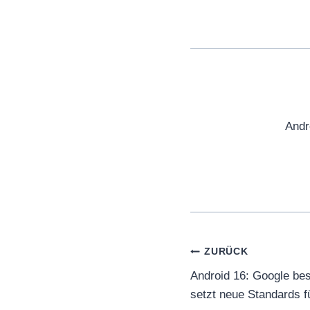
Andr
Beitragsnaviga
ZURÜCK
Android 16: Google be
setzt neue Standards fü