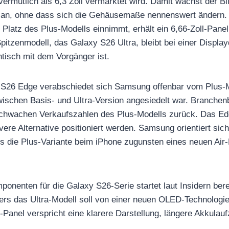
vermutlich als 6,3 Zoll vermarktet wird. Damit wächst der B
 an, ohne dass sich die Gehäusemaße nennenswert ändern.
 Platz des Plus-Modells einnimmt, erhält ein 6,66-Zoll-Panel
pitzenmodell, das Galaxy S26 Ultra, bleibt bei einer Displa
ntisch mit dem Vorgänger ist.
s S26 Edge verabschiedet sich Samsung offenbar vom Plus-M
ischen Basis- und Ultra-Version angesiedelt war. Branchen
schwachen Verkaufszahlen des Plus-Modells zurück. Das Edg
vere Alternative positioniert werden. Samsung orientiert sich
ls die Plus-Variante beim iPhone zugunsten eines neuen Air
onenten für die Galaxy S26-Serie startet laut Insidern bere
rs das Ultra-Modell soll von einer neuen OLED-Technologie 
nel verspricht eine klarere Darstellung, längere Akkulaufz