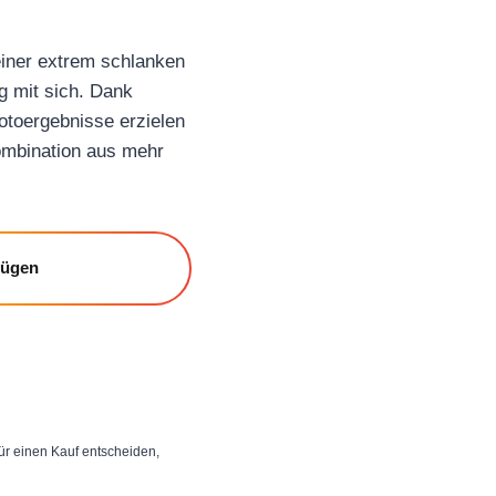
einer extrem schlanken
g mit sich. Dank
otoergebnisse erzielen
Kombination aus mehr
fügen
 für einen Kauf entscheiden,