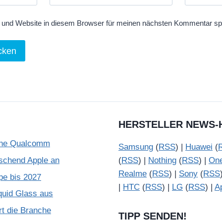
und Website in diesem Browser für meinen nächsten Kommentar sp
HERSTELLER NEWS-
ohne Qualcomm
Samsung
(
RSS
) |
Huawei
(
schend Apple an
(
RSS
) |
Nothing
(
RSS
) |
On
Realme
(
RSS
) |
Sony
(
RSS
pe bis 2027
|
HTC
(
RSS
) |
LG
(
RSS
) |
A
quid Glass aus
rt die Branche
TIPP SENDEN!