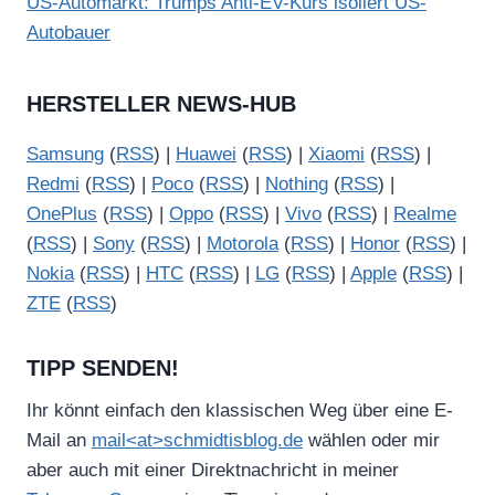
US-Automarkt: Trumps Anti-EV-Kurs isoliert US-
Autobauer
HERSTELLER NEWS-HUB
Samsung
(
RSS
) |
Huawei
(
RSS
) |
Xiaomi
(
RSS
) |
Redmi
(
RSS
) |
Poco
(
RSS
) |
Nothing
(
RSS
) |
OnePlus
(
RSS
) |
Oppo
(
RSS
) |
Vivo
(
RSS
) |
Realme
(
RSS
) |
Sony
(
RSS
) |
Motorola
(
RSS
) |
Honor
(
RSS
) |
Nokia
(
RSS
) |
HTC
(
RSS
) |
LG
(
RSS
) |
Apple
(
RSS
) |
ZTE
(
RSS
)
TIPP SENDEN!
Ihr könnt einfach den klassischen Weg über eine E-
Mail an
mail<at>schmidtisblog.de
wählen oder mir
aber auch mit einer Direktnachricht in meiner