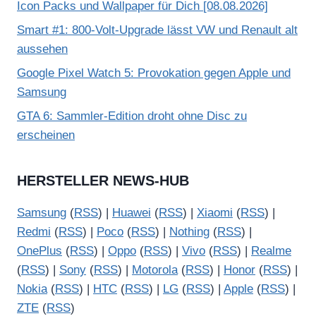
Icon Packs und Wallpaper für Dich [08.08.2026]
Smart #1: 800-Volt-Upgrade lässt VW und Renault alt
aussehen
Google Pixel Watch 5: Provokation gegen Apple und
Samsung
GTA 6: Sammler-Edition droht ohne Disc zu
erscheinen
HERSTELLER NEWS-HUB
Samsung
(
RSS
) |
Huawei
(
RSS
) |
Xiaomi
(
RSS
) |
Redmi
(
RSS
) |
Poco
(
RSS
) |
Nothing
(
RSS
) |
OnePlus
(
RSS
) |
Oppo
(
RSS
) |
Vivo
(
RSS
) |
Realme
(
RSS
) |
Sony
(
RSS
) |
Motorola
(
RSS
) |
Honor
(
RSS
) |
Nokia
(
RSS
) |
HTC
(
RSS
) |
LG
(
RSS
) |
Apple
(
RSS
) |
ZTE
(
RSS
)