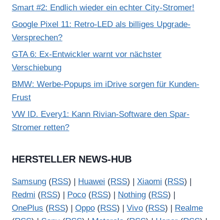
Smart #2: Endlich wieder ein echter City-Stromer!
Google Pixel 11: Retro-LED als billiges Upgrade-
Versprechen?
GTA 6: Ex-Entwickler warnt vor nächster
Verschiebung
BMW: Werbe-Popups im iDrive sorgen für Kunden-
Frust
VW ID. Every1: Kann Rivian-Software den Spar-
Stromer retten?
HERSTELLER NEWS-HUB
Samsung
(
RSS
) |
Huawei
(
RSS
) |
Xiaomi
(
RSS
) |
Redmi
(
RSS
) |
Poco
(
RSS
) |
Nothing
(
RSS
) |
OnePlus
(
RSS
) |
Oppo
(
RSS
) |
Vivo
(
RSS
) |
Realme