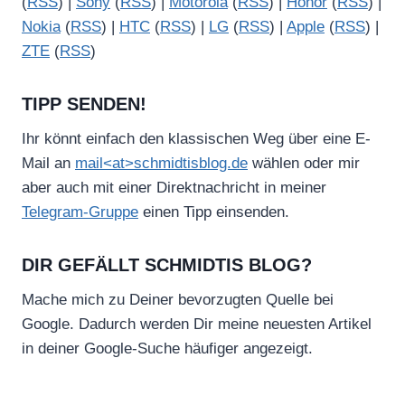
(
RSS
) |
Sony
(
RSS
) |
Motorola
(
RSS
) |
Honor
(
RSS
) |
Nokia
(
RSS
) |
HTC
(
RSS
) |
LG
(
RSS
) |
Apple
(
RSS
) |
ZTE
(
RSS
)
TIPP SENDEN!
Ihr könnt einfach den klassischen Weg über eine E-
Mail an
mail<at>schmidtisblog.de
wählen oder mir
aber auch mit einer Direktnachricht in meiner
Telegram-Gruppe
einen Tipp einsenden.
DIR GEFÄLLT SCHMIDTIS BLOG?
Mache mich zu Deiner bevorzugten Quelle bei
Google. Dadurch werden Dir meine neuesten Artikel
in deiner Google-Suche häufiger angezeigt.