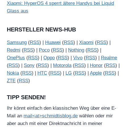
Xiaomi: HyperOS 4 sperrt ältere Handys bei Liquid
Glass aus
HERSTELLER NEWS-HUB
Samsung
(
RSS
) |
Huawei
(
RSS
) |
Xiaomi
(
RSS
) |
Redmi
(
RSS
) |
Poco
(
RSS
) |
Nothing
(
RSS
) |
OnePlus
(
RSS
) |
Oppo
(
RSS
) |
Vivo
(
RSS
) |
Realme
(
RSS
) |
Sony
(
RSS
) |
Motorola
(
RSS
) |
Honor
(
RSS
) |
Nokia
(
RSS
) |
HTC
(
RSS
) |
LG
(
RSS
) |
Apple
(
RSS
) |
ZTE
(
RSS
)
TIPP SENDEN!
Ihr könnt einfach den klassischen Weg über eine E-
Mail an
mail<at>schmidtisblog.de
wählen oder mir
aber auch mit einer Direktnachricht in meiner