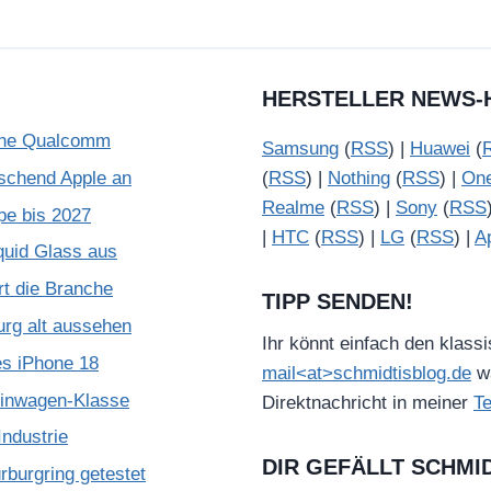
HERSTELLER NEWS-
ohne Qualcomm
Samsung
(
RSS
) |
Huawei
(
schend Apple an
(
RSS
) |
Nothing
(
RSS
) |
On
Realme
(
RSS
) |
Sony
(
RSS
pe bis 2027
|
HTC
(
RSS
) |
LG
(
RSS
) |
A
quid Glass aus
rt die Branche
TIPP SENDEN!
urg alt aussehen
Ihr könnt einfach den klass
es iPhone 18
mail<at>schmidtisblog.de
wä
leinwagen-Klasse
Direktnachricht in meiner
T
ndustrie
DIR GEFÄLLT SCHMI
burgring getestet