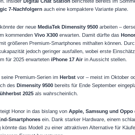
n. Insider
Digital Chat Station
berichtete bereits im Somme
gic 7-Nachfolgern
auch eine kompaktere Variante plane.
 könnte der neue
MediaTek Dimensity 9500
arbeiten – ders
 im kommenden
Vivo X300
erwarten. Damit dürfte das
Honor
z mit größeren Premium-Smartphones mithalten können. Dur
kukapazität jedoch geringer ausfallen, wobei erste Einschät
eim für 2025 erwarteten
iPhone 17 Air
in Aussicht stellen.
nor seine Premium-Serien im
Herbst
vor – meist im Oktober o
nch des
Dimensity 9500
bereits für Ende September eingeplan
ühherbst 2025
als wahrscheinlich.
teigt Honor in das bislang von
Apple, Samsung und Oppo
End-Smartphones
ein. Dank starker Hardware, einem schl
g könnte das Modell zu einer attraktiven Alternative für Käuf