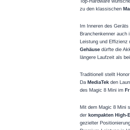
Top-Hardware wünsche
zu den klassischen
Ma
Im Inneren des Geräts
Branchenkenner auch
Leistung und Effizien
Gehäuse
dürfte die Ak
längere Laufzeit als b
Traditionell stellt Ho
Da
MediaTek
den Lau
des Magic 8 Mini im
Fr
Mit dem Magic 8 Mini s
der
kompakten High-
gezielter Positionierun