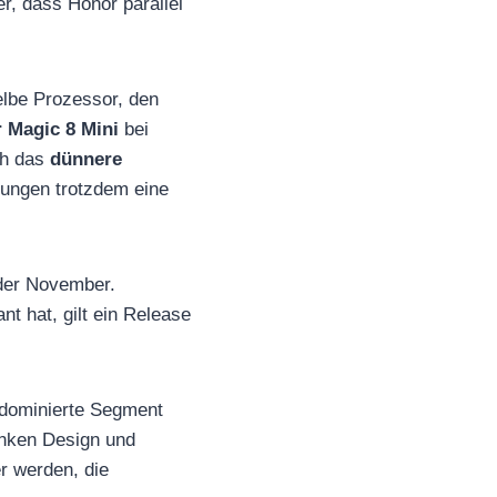
r, dass Honor parallel
elbe Prozessor, den
 Magic 8 Mini
bei
ch das
dünnere
zungen trotzdem eine
der November.
t hat, gilt ein Release
dominierte Segment
anken Design und
er werden, die