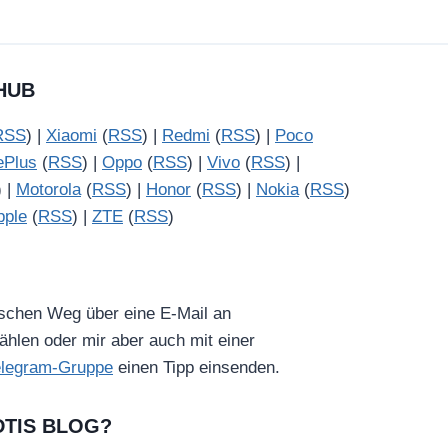
HUB
RSS
) |
Xiaomi
(
RSS
) |
Redmi
(
RSS
) |
Poco
ePlus
(
RSS
) |
Oppo
(
RSS
) |
Vivo
(
RSS
) |
) |
Motorola
(
RSS
) |
Honor
(
RSS
) |
Nokia
(
RSS
)
pple
(
RSS
) |
ZTE
(
RSS
)
ischen Weg über eine E-Mail an
hlen oder mir aber auch mit einer
elegram-Gruppe
einen Tipp einsenden.
DTIS BLOG?