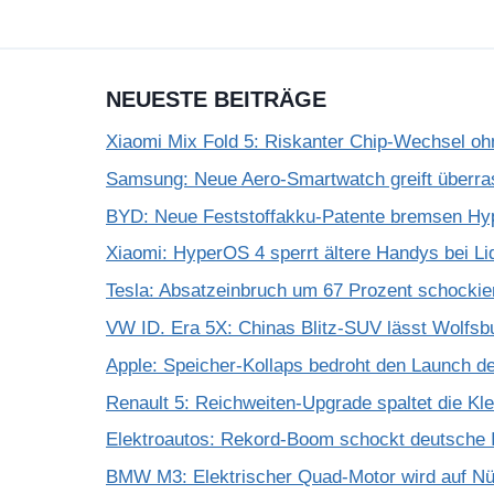
NEUESTE BEITRÄGE
Xiaomi Mix Fold 5: Riskanter Chip-Wechsel 
Samsung: Neue Aero-Smartwatch greift überra
BYD: Neue Feststoffakku-Patente bremsen Hy
Xiaomi: HyperOS 4 sperrt ältere Handys bei Li
Tesla: Absatzeinbruch um 67 Prozent schockie
VW ID. Era 5X: Chinas Blitz-SUV lässt Wolfsb
Apple: Speicher-Kollaps bedroht den Launch d
Renault 5: Reichweiten-Upgrade spaltet die K
Elektroautos: Rekord-Boom schockt deutsche I
BMW M3: Elektrischer Quad-Motor wird auf Nür