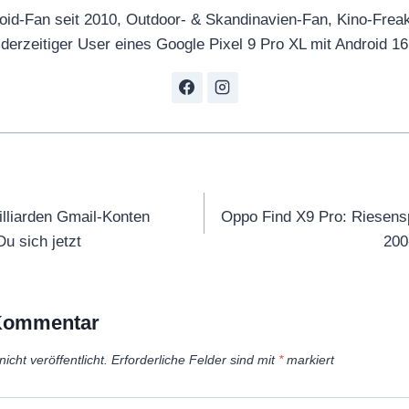
oid-Fan seit 2010, Outdoor- & Skandinavien-Fan, Kino-Frea
derzeitiger User eines Google Pixel 9 Pro XL mit Android 16
tion
lliarden Gmail-Konten
Oppo Find X9 Pro: Riesens
Du sich jetzt
200
 Kommentar
icht veröffentlicht.
Erforderliche Felder sind mit
*
markiert