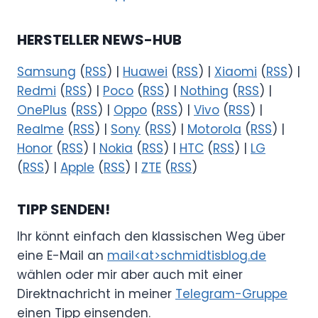
HERSTELLER NEWS-HUB
Samsung
(
RSS
) |
Huawei
(
RSS
) |
Xiaomi
(
RSS
) |
Redmi
(
RSS
) |
Poco
(
RSS
) |
Nothing
(
RSS
) |
OnePlus
(
RSS
) |
Oppo
(
RSS
) |
Vivo
(
RSS
) |
Realme
(
RSS
) |
Sony
(
RSS
) |
Motorola
(
RSS
) |
Honor
(
RSS
) |
Nokia
(
RSS
) |
HTC
(
RSS
) |
LG
(
RSS
) |
Apple
(
RSS
) |
ZTE
(
RSS
)
TIPP SENDEN!
Ihr könnt einfach den klassischen Weg über
eine E-Mail an
mail<at>schmidtisblog.de
wählen oder mir aber auch mit einer
Direktnachricht in meiner
Telegram-Gruppe
einen Tipp einsenden.