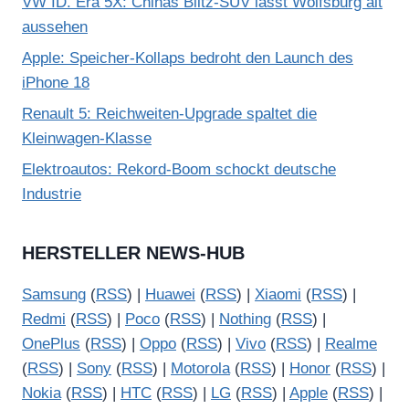
VW ID. Era 5X: Chinas Blitz-SUV lässt Wolfsburg alt
aussehen
Apple: Speicher-Kollaps bedroht den Launch des
iPhone 18
Renault 5: Reichweiten-Upgrade spaltet die
Kleinwagen-Klasse
Elektroautos: Rekord-Boom schockt deutsche
Industrie
HERSTELLER NEWS-HUB
Samsung
(
RSS
) |
Huawei
(
RSS
) |
Xiaomi
(
RSS
) |
Redmi
(
RSS
) |
Poco
(
RSS
) |
Nothing
(
RSS
) |
OnePlus
(
RSS
) |
Oppo
(
RSS
) |
Vivo
(
RSS
) |
Realme
(
RSS
) |
Sony
(
RSS
) |
Motorola
(
RSS
) |
Honor
(
RSS
) |
Nokia
(
RSS
) |
HTC
(
RSS
) |
LG
(
RSS
) |
Apple
(
RSS
) |