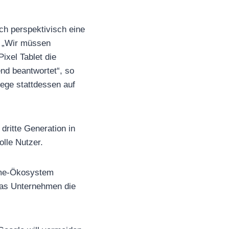
ch perspektivisch eine
. „Wir müssen
Pixel Tablet die
end beantwortet“, so
iege stattdessen auf
dritte Generation in
lle Nutzer.
Home-Ökosystem
 das Unternehmen die