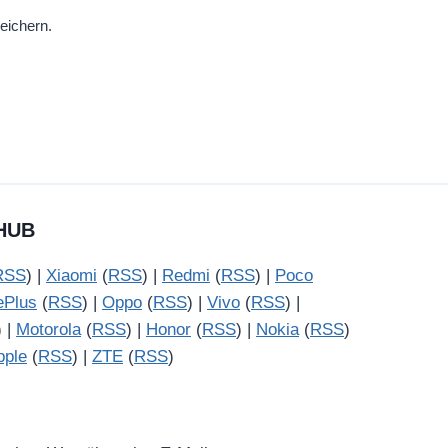
eichern.
HUB
RSS
) |
Xiaomi
(
RSS
) |
Redmi
(
RSS
) |
Poco
ePlus
(
RSS
) |
Oppo
(
RSS
) |
Vivo
(
RSS
) |
) |
Motorola
(
RSS
) |
Honor
(
RSS
) |
Nokia
(
RSS
)
pple
(
RSS
) |
ZTE
(
RSS
)