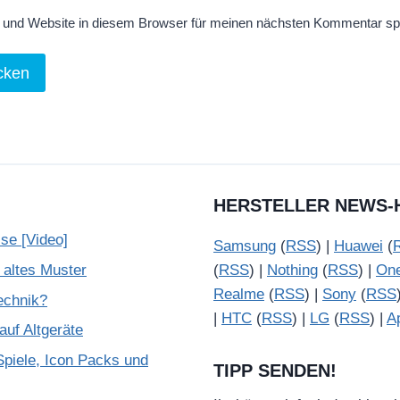
und Website in diesem Browser für meinen nächsten Kommentar sp
HERSTELLER NEWS-
se [Video]
Samsung
(
RSS
) |
Huawei
(
 altes Muster
(
RSS
) |
Nothing
(
RSS
) |
On
Realme
(
RSS
) |
Sony
(
RSS
Technik?
|
HTC
(
RSS
) |
LG
(
RSS
) |
A
uf Altgeräte
piele, Icon Packs und
TIPP SENDEN!