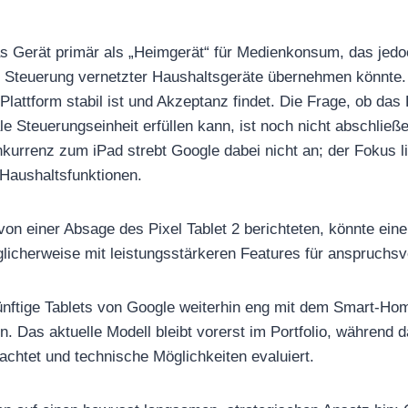
as Gerät primär als „Heimgerät“ für Medienkonsum, das jedo
er Steuerung vernetzter Haushaltsgeräte übernehmen könnte
 Plattform stabil ist und Akzeptanz findet. Die Frage, ob das 
e Steuerungseinheit erfüllen kann, ist noch nicht abschließ
nkurrenz zum iPad strebt Google dabei nicht an; der Fokus l
 Haushaltsfunktionen.
on einer Absage des Pixel Tablet 2 berichteten, könnte eine 
licherweise mit leistungsstärkeren Features für anspruchsvo
 künftige Tablets von Google weiterhin eng mit dem Smart-
n. Das aktuelle Modell bleibt vorerst im Portfolio, während
chtet und technische Möglichkeiten evaluiert.