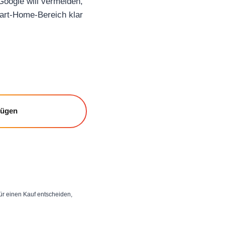
oogle will vermeiden,
Smart-Home-Bereich klar
fügen
 für einen Kauf entscheiden,