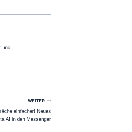
k und
WEITER
äche einfacher! Neues
ta AI in den Messenger