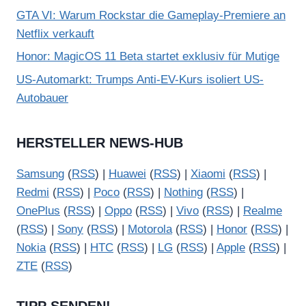
GTA VI: Warum Rockstar die Gameplay-Premiere an
Netflix verkauft
Honor: MagicOS 11 Beta startet exklusiv für Mutige
US-Automarkt: Trumps Anti-EV-Kurs isoliert US-
Autobauer
HERSTELLER NEWS-HUB
Samsung
(
RSS
) |
Huawei
(
RSS
) |
Xiaomi
(
RSS
) |
Redmi
(
RSS
) |
Poco
(
RSS
) |
Nothing
(
RSS
) |
OnePlus
(
RSS
) |
Oppo
(
RSS
) |
Vivo
(
RSS
) |
Realme
(
RSS
) |
Sony
(
RSS
) |
Motorola
(
RSS
) |
Honor
(
RSS
) |
Nokia
(
RSS
) |
HTC
(
RSS
) |
LG
(
RSS
) |
Apple
(
RSS
) |
ZTE
(
RSS
)