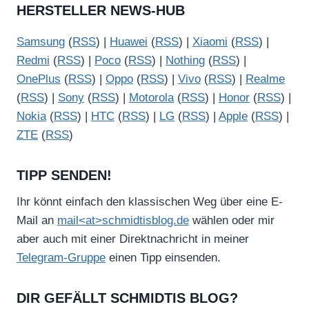
HERSTELLER NEWS-HUB
Samsung
(
RSS
) |
Huawei
(
RSS
) |
Xiaomi
(
RSS
) |
Redmi
(
RSS
) |
Poco
(
RSS
) |
Nothing
(
RSS
) |
OnePlus
(
RSS
) |
Oppo
(
RSS
) |
Vivo
(
RSS
) |
Realme
(
RSS
) |
Sony
(
RSS
) |
Motorola
(
RSS
) |
Honor
(
RSS
) |
Nokia
(
RSS
) |
HTC
(
RSS
) |
LG
(
RSS
) |
Apple
(
RSS
) |
ZTE
(
RSS
)
TIPP SENDEN!
Ihr könnt einfach den klassischen Weg über eine E-
Mail an
mail<at>schmidtisblog.de
wählen oder mir
aber auch mit einer Direktnachricht in meiner
Telegram-Gruppe
einen Tipp einsenden.
DIR GEFÄLLT SCHMIDTIS BLOG?