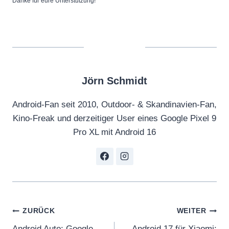
Danke für eure Unterstützung!
Jörn Schmidt
Android-Fan seit 2010, Outdoor- & Skandinavien-Fan,
Kino-Freak und derzeitiger User eines Google Pixel 9
Pro XL mit Android 16
Beitragsnavigation
ZURÜCK
WEITER
Android Auto: Google
Android 17 für Xiaomi: