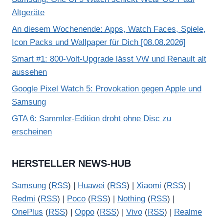
Altgeräte
An diesem Wochenende: Apps, Watch Faces, Spiele,
Icon Packs und Wallpaper für Dich [08.08.2026]
Smart #1: 800-Volt-Upgrade lässt VW und Renault alt
aussehen
Google Pixel Watch 5: Provokation gegen Apple und
Samsung
GTA 6: Sammler-Edition droht ohne Disc zu
erscheinen
HERSTELLER NEWS-HUB
Samsung
(
RSS
) |
Huawei
(
RSS
) |
Xiaomi
(
RSS
) |
Redmi
(
RSS
) |
Poco
(
RSS
) |
Nothing
(
RSS
) |
OnePlus
(
RSS
) |
Oppo
(
RSS
) |
Vivo
(
RSS
) |
Realme