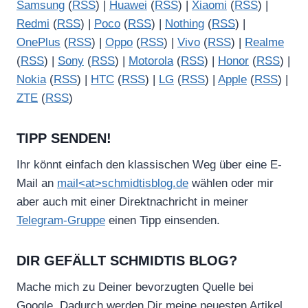
Samsung
(
RSS
) |
Huawei
(
RSS
) |
Xiaomi
(
RSS
) |
Redmi
(
RSS
) |
Poco
(
RSS
) |
Nothing
(
RSS
) |
OnePlus
(
RSS
) |
Oppo
(
RSS
) |
Vivo
(
RSS
) |
Realme
(
RSS
) |
Sony
(
RSS
) |
Motorola
(
RSS
) |
Honor
(
RSS
) |
Nokia
(
RSS
) |
HTC
(
RSS
) |
LG
(
RSS
) |
Apple
(
RSS
) |
ZTE
(
RSS
)
TIPP SENDEN!
Ihr könnt einfach den klassischen Weg über eine E-
Mail an
mail<at>schmidtisblog.de
wählen oder mir
aber auch mit einer Direktnachricht in meiner
Telegram-Gruppe
einen Tipp einsenden.
DIR GEFÄLLT SCHMIDTIS BLOG?
Mache mich zu Deiner bevorzugten Quelle bei
Google. Dadurch werden Dir meine neuesten Artikel