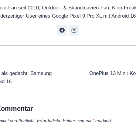
o
oid-Fan seit 2010, Outdoor- & Skandinavien-Fan, Kino-Frea
u
derzeitiger User eines Google Pixel 9 Pro XL mit Android 16
T
u
b
e
a
n
tion
z
 als gedacht: Samsung
OnePlus 13 Mini: Ko
e
id 16
i
g
e
 Kommentar
n
icht veröffentlicht.
Erforderliche Felder sind mit
*
markiert