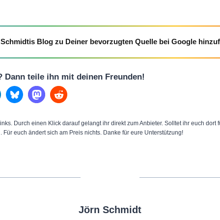
g
(
O
Schmidtis Blog zu Deiner bevorzugten Quelle bei Google hinzu
f
f
i
l? Dann teile ihn mit deinen Freunden!
c
i
a
inks. Durch einen Klick darauf gelangt ihr direkt zum Anbieter. Solltet ihr euch dort
l
n. Für euch ändert sich am Preis nichts. Danke für eure Unterstützung!
)
“
v
o
n
Y
Jörn Schmidt