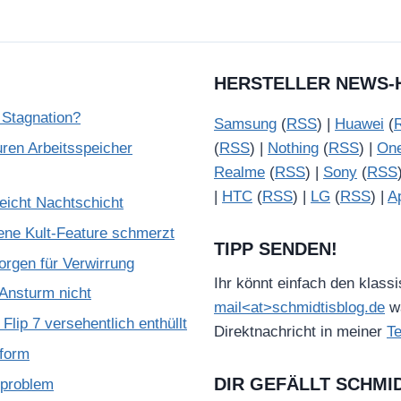
HERSTELLER NEWS-
 Stagnation?
Samsung
(
RSS
) |
Huawei
(
ren Arbeitsspeicher
(
RSS
) |
Nothing
(
RSS
) |
On
Realme
(
RSS
) |
Sony
(
RSS
|
HTC
(
RSS
) |
LG
(
RSS
) |
A
reicht Nachtschicht
ene Kult-Feature schmerzt
TIPP SENDEN!
rgen für Verwirrung
Ihr könnt einfach den klass
Ansturm nicht
mail<at>schmidtisblog.de
wä
lip 7 versehentlich enthüllt
Direktnachricht in meiner
T
tform
DIR GEFÄLLT SCHMI
zproblem