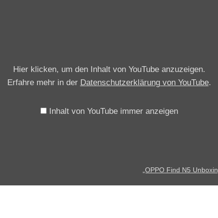
P
P
O
F
i
Hier klicken, um den Inhalt von YouTube anzuzeigen.
n
Erfahre mehr in der
Datenschutzerklärung von YouTube
.
d
N
5
Inhalt von YouTube immer anzeigen
U
n
b
o
„OPPO Find N5 Unboxing (
x
i
n