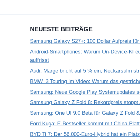
NEUESTE BEITRÄGE
Samsung Galaxy S27+: 100 Dollar Aufpreis für
Android-Smartphones: Warum On-Device-KI eu
auffrisst
Audi: Marge bricht auf 5 % ein, Neckarsulm st
BMW i3 Touring im Video: Warum das gestrich
Samsung: Neue Google Play Systemupdates so
Samsung Galaxy Z Fold 8: Rekordpreis stoppt 
Samsung: One UI 9.0 Beta für Galaxy Z Fold & F
Ford Kuga: E-Bestseller kommt mit China-Plat
BYD Ti 7: Der 56.000-Euro-Hybrid hat ein Plat