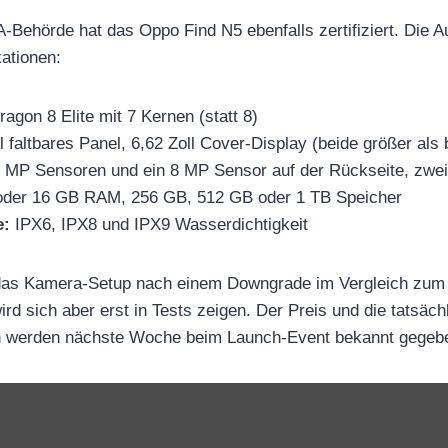
Behörde hat das Oppo Find N5 ebenfalls zertifiziert. Die Auf
kationen:
agon 8 Elite mit 7 Kernen (statt 8)
l faltbares Panel, 6,62 Zoll Cover-Display (beide größer als
 MP Sensoren und ein 8 MP Sensor auf der Rückseite, zwe
der 16 GB RAM, 256 GB, 512 GB oder 1 TB Speicher
e:
IPX6, IPX8 und IPX9 Wasserdichtigkeit
 das Kamera-Setup nach einem Downgrade im Vergleich zum 
ird sich aber erst in Tests zeigen. Der Preis und die tatsäch
n werden nächste Woche beim Launch-Event bekannt gegeb
„
O