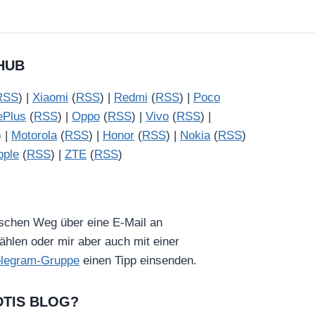
HUB
RSS
) |
Xiaomi
(
RSS
) |
Redmi
(
RSS
) |
Poco
ePlus
(
RSS
) |
Oppo
(
RSS
) |
Vivo
(
RSS
) |
) |
Motorola
(
RSS
) |
Honor
(
RSS
) |
Nokia
(
RSS
)
pple
(
RSS
) |
ZTE
(
RSS
)
ischen Weg über eine E-Mail an
hlen oder mir aber auch mit einer
elegram-Gruppe
einen Tipp einsenden.
DTIS BLOG?