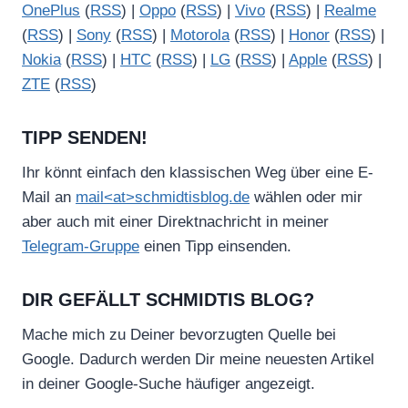
OnePlus
(
RSS
) |
Oppo
(
RSS
) |
Vivo
(
RSS
) |
Realme
(
RSS
) |
Sony
(
RSS
) |
Motorola
(
RSS
) |
Honor
(
RSS
) |
Nokia
(
RSS
) |
HTC
(
RSS
) |
LG
(
RSS
) |
Apple
(
RSS
) |
ZTE
(
RSS
)
TIPP SENDEN!
Ihr könnt einfach den klassischen Weg über eine E-
Mail an
mail<at>schmidtisblog.de
wählen oder mir
aber auch mit einer Direktnachricht in meiner
Telegram-Gruppe
einen Tipp einsenden.
DIR GEFÄLLT SCHMIDTIS BLOG?
Mache mich zu Deiner bevorzugten Quelle bei
Google. Dadurch werden Dir meine neuesten Artikel
in deiner Google-Suche häufiger angezeigt.