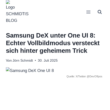
Zum
Inhalt
springen
Samsung DeX unter One UI 8:
Echter Vollbildmodus versteckt
sich hinter geheimem Trick
Von
Jörn Schmidt
30. Juli 2025
Quelle: X/Twitter @DevOfIpos