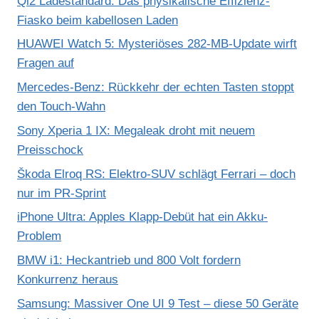
Qi2 Ladestandard: Das physikalische Effizienz-
Fiasko beim kabellosen Laden
HUAWEI Watch 5: Mysteriöses 282-MB-Update wirft
Fragen auf
Mercedes-Benz: Rückkehr der echten Tasten stoppt
den Touch-Wahn
Sony Xperia 1 IX: Megaleak droht mit neuem
Preisschock
Škoda Elroq RS: Elektro-SUV schlägt Ferrari – doch
nur im PR-Sprint
iPhone Ultra: Apples Klapp-Debüt hat ein Akku-
Problem
BMW i1: Heckantrieb und 800 Volt fordern
Konkurrenz heraus
Samsung: Massiver One UI 9 Test – diese 50 Geräte