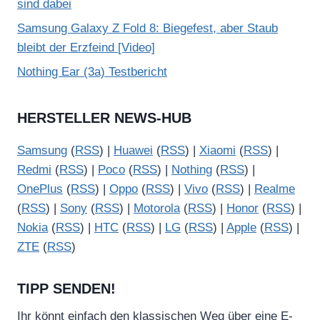
sind dabei
Samsung Galaxy Z Fold 8: Biegefest, aber Staub
bleibt der Erzfeind [Video]
Nothing Ear (3a) Testbericht
HERSTELLER NEWS-HUB
Samsung
(
RSS
) |
Huawei
(
RSS
) |
Xiaomi
(
RSS
) |
Redmi
(
RSS
) |
Poco
(
RSS
) |
Nothing
(
RSS
) |
OnePlus
(
RSS
) |
Oppo
(
RSS
) |
Vivo
(
RSS
) |
Realme
(
RSS
) |
Sony
(
RSS
) |
Motorola
(
RSS
) |
Honor
(
RSS
) |
Nokia
(
RSS
) |
HTC
(
RSS
) |
LG
(
RSS
) |
Apple
(
RSS
) |
ZTE
(
RSS
)
TIPP SENDEN!
Ihr könnt einfach den klassischen Weg über eine E-