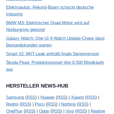
Elektroautos: Rekord-Boom schockt deutsche
Industrie
BMW M3: Elektrischer Quad-Motor wird auf
Nürburgring getestet
Galaxy Watch: One UI 9 Watch Update-Chaos lässt
Bestandskunden warten
Smart #2: MIIT-Leak enthüllt finale Serienversion
Škoda Peaq: Produktionsstart löst 8.500 Blindkäufe
aus
HERSTELLER NEWS-HUB
Samsung
(
RSS
) |
Huawei
(
RSS
) |
Xiaomi
(
RSS
) |
Redmi
(
RSS
) |
Poco
(
RSS
) |
Nothing
(
RSS
) |
OnePlus
(
RSS
) |
Oppo
(
RSS
) |
Vivo
(
RSS
) |
Realme