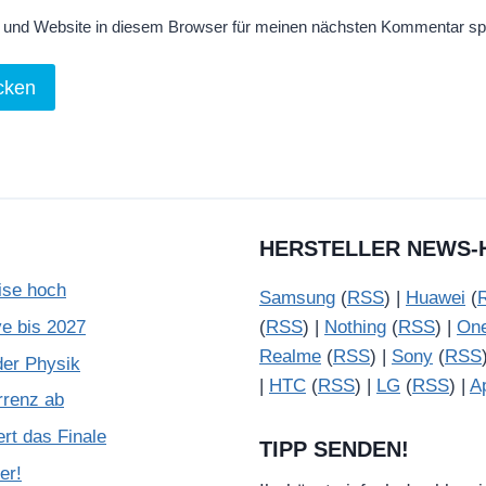
und Website in diesem Browser für meinen nächsten Kommentar sp
HERSTELLER NEWS-
ise hoch
Samsung
(
RSS
) |
Huawei
(
e bis 2027
(
RSS
) |
Nothing
(
RSS
) |
On
Realme
(
RSS
) |
Sony
(
RSS
der Physik
|
HTC
(
RSS
) |
LG
(
RSS
) |
A
rrenz ab
rt das Finale
TIPP SENDEN!
er!