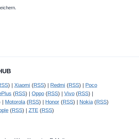
eichern.
HUB
RSS
) |
Xiaomi
(
RSS
) |
Redmi
(
RSS
) |
Poco
ePlus
(
RSS
) |
Oppo
(
RSS
) |
Vivo
(
RSS
) |
) |
Motorola
(
RSS
) |
Honor
(
RSS
) |
Nokia
(
RSS
)
pple
(
RSS
) |
ZTE
(
RSS
)