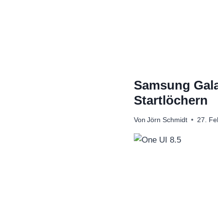
Zum
Inhalt
springen
Samsung Galax
Startlöchern
Von
Jörn Schmidt
27. Fe