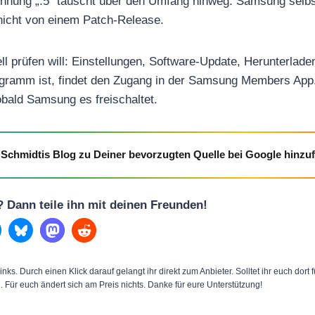
hnung „.5“ täuscht über den Umfang hinweg. Samsung selbst
 nicht von einem Patch-Release.
 prüfen will: Einstellungen, Software-Update, Herunterladen
ogramm ist, findet den Zugang in der Samsung Members App.
bald Samsung es freischaltet.
Schmidtis Blog zu Deiner bevorzugten Quelle bei Google hinzu
l? Dann teile ihn mit deinen Freunden!
inks. Durch einen Klick darauf gelangt ihr direkt zum Anbieter. Solltet ihr euch dort
n. Für euch ändert sich am Preis nichts. Danke für eure Unterstützung!