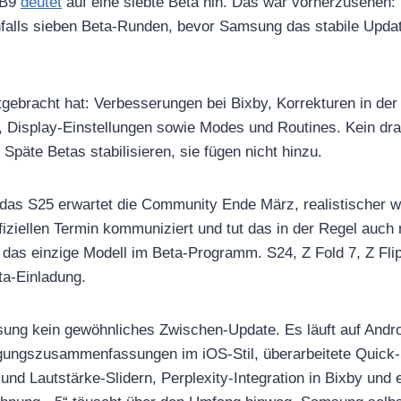
ZB9
deutet
auf eine siebte Beta hin. Das war vorherzusehen:
enfalls sieben Beta-Runden, bevor Samsung das stabile Upda
gebracht hat: Verbesserungen bei Bixby, Korrekturen in der
, Display-Einstellungen sowie Modes und Routines. Kein dra
 Späte Betas stabilisieren, sie fügen nicht hinzu.
 das S25 erwartet die Community Ende März, realistischer w
iziellen Termin kommuniziert und tut das in der Regel auch
 das einzige Modell im Beta-Programm. S24, Z Fold 7, Z Fli
ta-Einladung.
sung kein gewöhnliches Zwischen-Update. Es läuft auf Andro
igungszusammenfassungen im iOS-Stil, überarbeitete Quick-
 und Lautstärke-Slidern, Perplexity-Integration in Bixby und 