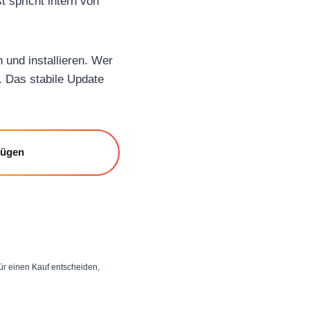
 spricht intern von
 und installieren. Wer
 Das stabile Update
fügen
 für einen Kauf entscheiden,