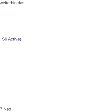
weiterhin das
, S6 Active)
J7 Neo