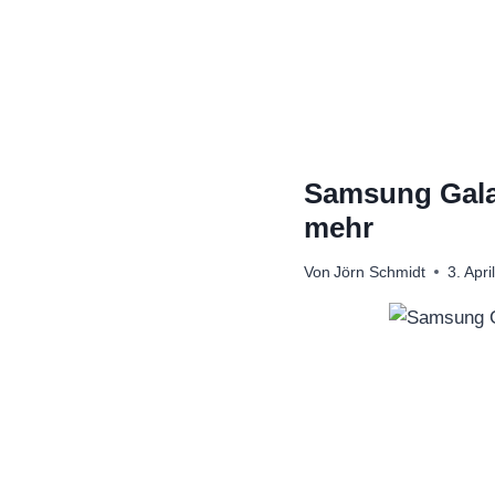
Zum
Inhalt
springen
Samsung Gala
mehr
Von
Jörn Schmidt
3. Apri