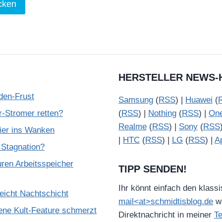
HERSTELLER NEWS-
den-Frust
Samsung
(
RSS
) |
Huawei
(
-Stromer retten?
(
RSS
) |
Nothing
(
RSS
) |
On
Realme
(
RSS
) |
Sony
(
RSS
nier ins Wanken
|
HTC
(
RSS
) |
LG
(
RSS
) |
A
 Stagnation?
ren Arbeitsspeicher
TIPP SENDEN!
Ihr könnt einfach den klass
reicht Nachtschicht
mail<at>schmidtisblog.de
wä
ene Kult-Feature schmerzt
Direktnachricht in meiner
T