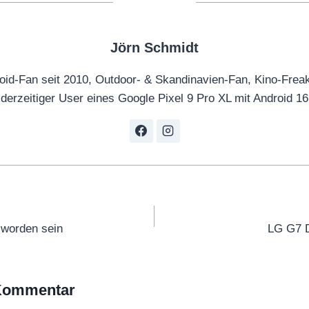
Jörn Schmidt
oid-Fan seit 2010, Outdoor- & Skandinavien-Fan, Kino-Frea
derzeitiger User eines Google Pixel 9 Pro XL mit Android 16
tion
 worden sein
LG G7 D
 Kommentar