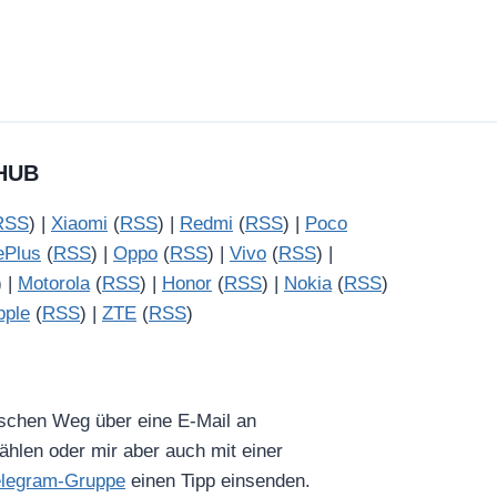
HUB
RSS
) |
Xiaomi
(
RSS
) |
Redmi
(
RSS
) |
Poco
ePlus
(
RSS
) |
Oppo
(
RSS
) |
Vivo
(
RSS
) |
) |
Motorola
(
RSS
) |
Honor
(
RSS
) |
Nokia
(
RSS
)
pple
(
RSS
) |
ZTE
(
RSS
)
ischen Weg über eine E-Mail an
hlen oder mir aber auch mit einer
elegram-Gruppe
einen Tipp einsenden.