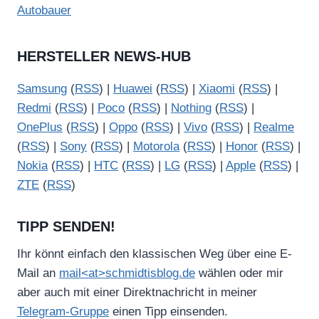
Autobauer
HERSTELLER NEWS-HUB
Samsung
(
RSS
) |
Huawei
(
RSS
) |
Xiaomi
(
RSS
) |
Redmi
(
RSS
) |
Poco
(
RSS
) |
Nothing
(
RSS
) |
OnePlus
(
RSS
) |
Oppo
(
RSS
) |
Vivo
(
RSS
) |
Realme
(
RSS
) |
Sony
(
RSS
) |
Motorola
(
RSS
) |
Honor
(
RSS
) |
Nokia
(
RSS
) |
HTC
(
RSS
) |
LG
(
RSS
) |
Apple
(
RSS
) |
ZTE
(
RSS
)
TIPP SENDEN!
Ihr könnt einfach den klassischen Weg über eine E-
Mail an
mail<at>schmidtisblog.de
wählen oder mir
aber auch mit einer Direktnachricht in meiner
Telegram-Gruppe
einen Tipp einsenden.