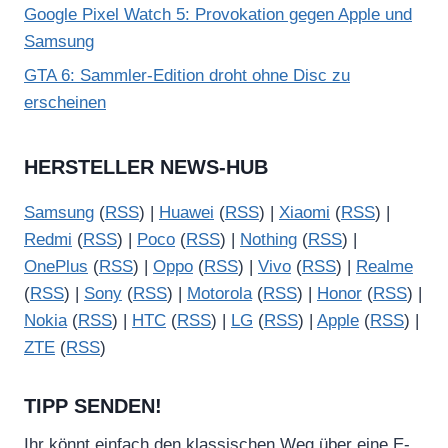
Google Pixel Watch 5: Provokation gegen Apple und
Samsung
GTA 6: Sammler-Edition droht ohne Disc zu
erscheinen
HERSTELLER NEWS-HUB
Samsung
(
RSS
) |
Huawei
(
RSS
) |
Xiaomi
(
RSS
) |
Redmi
(
RSS
) |
Poco
(
RSS
) |
Nothing
(
RSS
) |
OnePlus
(
RSS
) |
Oppo
(
RSS
) |
Vivo
(
RSS
) |
Realme
(
RSS
) |
Sony
(
RSS
) |
Motorola
(
RSS
) |
Honor
(
RSS
) |
Nokia
(
RSS
) |
HTC
(
RSS
) |
LG
(
RSS
) |
Apple
(
RSS
) |
ZTE
(
RSS
)
TIPP SENDEN!
Ihr könnt einfach den klassischen Weg über eine E-