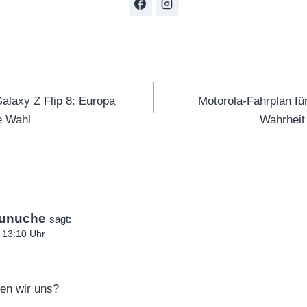
tion
laxy Z Flip 8: Europa
Motorola-Fahrplan für
e Wahl
Wahrheit 
unuche
sagt:
 13:10 Uhr
en wir uns?