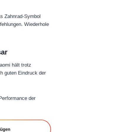
das Zahnrad-Symbol
pfehlungen. Wiederhole
sar
omi hält trotz
ch guten Eindruck der
 Performance der
fügen