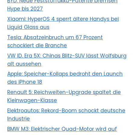
BYD: Neue Feststoffakku-Patente bremsen
Hype bis 2027
Xiaomi: HyperOS 4 sperrt ältere Handys bei
Liquid Glass aus
Tesla: Absatzeinbruch um 67 Prozent
schockiert die Branche
VW ID. Era 5X: Chinas Blitz-SUV lässt Wolfsburg
alt aussehen
Apple: Speicher-Kollaps bedroht den Launch
des iPhone 18
Renault 5: Reichweiten-Upgrade spaltet die
Kleinwagen-Klasse
Elektroautos: Rekord-Boom schockt deutsche
Industrie
BMW M3: Elektrischer Quad-Motor wird auf