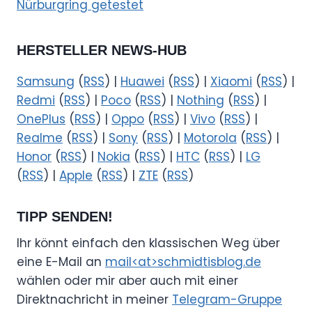
Nürburgring getestet
HERSTELLER NEWS-HUB
Samsung
(
RSS
) |
Huawei
(
RSS
) |
Xiaomi
(
RSS
) |
Redmi
(
RSS
) |
Poco
(
RSS
) |
Nothing
(
RSS
) |
OnePlus
(
RSS
) |
Oppo
(
RSS
) |
Vivo
(
RSS
) |
Realme
(
RSS
) |
Sony
(
RSS
) |
Motorola
(
RSS
) |
Honor
(
RSS
) |
Nokia
(
RSS
) |
HTC
(
RSS
) |
LG
(
RSS
) |
Apple
(
RSS
) |
ZTE
(
RSS
)
TIPP SENDEN!
Ihr könnt einfach den klassischen Weg über
eine E-Mail an
mail<at>schmidtisblog.de
wählen oder mir aber auch mit einer
Direktnachricht in meiner
Telegram-Gruppe