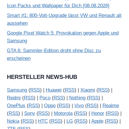
Icon Packs und Wallpaper für Dich [08.08.2026]
Smart #1: 800-Volt-Upgrade lässt VW und Renault alt
aussehen
Google Pixel Watch 5: Provokation gegen Apple und
Samsung
GTA 6: Sammler-Edition droht ohne Disc zu
erscheinen
HERSTELLER NEWS-HUB
Samsung
(
RSS
) |
Huawei
(
RSS
) |
Xiaomi
(
RSS
) |
Redmi
(
RSS
) |
Poco
(
RSS
) |
Nothing
(
RSS
) |
OnePlus
(
RSS
) |
Oppo
(
RSS
) |
Vivo
(
RSS
) |
Realme
(
RSS
) |
Sony
(
RSS
) |
Motorola
(
RSS
) |
Honor
(
RSS
) |
Nokia
(
RSS
) |
HTC
(
RSS
) |
LG
(
RSS
) |
Apple
(
RSS
) |
ZTE
(
RSS
)