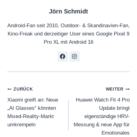
Jörn Schmidt
Android-Fan seit 2010, Outdoor- & Skandinavien-Fan,
Kino-Freak und derzeitiger User eines Google Pixel 9
Pro XL mit Android 16
Beitragsnavigation
ZURÜCK
WEITER
Xiaomi greift an: Neue
Huawei Watch Fit 4 Pro
„AI Glasses“ könnten
Update bringt
Mixed-Reality-Markt
eigenständige HRV-
umkrempeln
Messung & neue App für
Emotionales