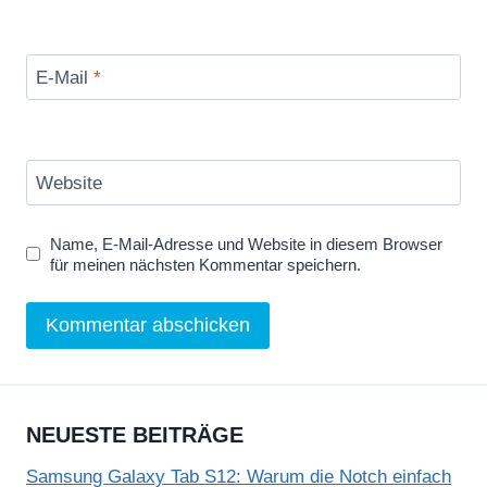
v
e
s
E-Mail
*
t
e
r
Website
S
t
Name, E-Mail-Adresse und Website in diesem Browser
a
für meinen nächsten Kommentar speichern.
l
l
o
n
e
NEUESTE BEITRÄGE
,
5
Samsung Galaxy Tab S12: Warum die Notch einfach