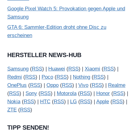
o
Google Pixel Watch 5: Provokation gegen Apple und
n
Samsung
Y
GTA 6: Sammler-Edition droht ohne Disc zu
o
erscheinen
u
T
u
HERSTELLER NEWS-HUB
b
Samsung
(
RSS
) |
Huawei
(
RSS
) |
Xiaomi
(
RSS
) |
e
Redmi
(
RSS
) |
Poco
(
RSS
) |
Nothing
(
RSS
) |
a
OnePlus
(
RSS
) |
Oppo
(
RSS
) |
Vivo
(
RSS
) |
Realme
n
(
RSS
) |
Sony
(
RSS
) |
Motorola
(
RSS
) |
Honor
(
RSS
) |
z
Nokia
(
RSS
) |
HTC
(
RSS
) |
LG
(
RSS
) |
Apple
(
RSS
) |
e
ZTE
(
RSS
)
i
g
TIPP SENDEN!
e