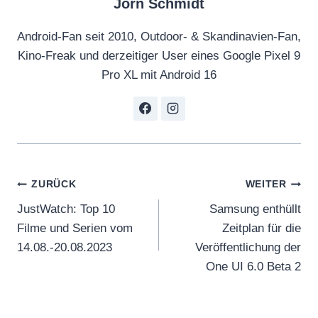
Jörn Schmidt
l
R
Android-Fan seit 2010, Outdoor- & Skandinavien-Fan,
e
Kino-Freak und derzeitiger User eines Google Pixel 9
d
Pro XL mit Android 16
B
a
n
d
T
Beitragsnavigation
r
ZURÜCK
WEITER
a
JustWatch: Top 10
Samsung enthüllt
i
Filme und Serien vom
Zeitplan für die
l
14.08.-20.08.2023
Veröffentlichung der
e
One UI 6.0 Beta 2
r
–