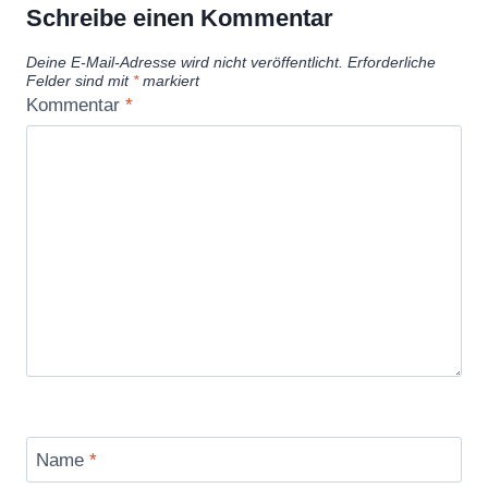
J
Schreibe einen Kommentar
a
Deine E-Mail-Adresse wird nicht veröffentlicht.
Erforderliche
s
Felder sind mit
*
markiert
o
Kommentar
*
n
S
t
a
t
h
a
m
,
S
y
Name
*
l