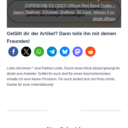
L
„EXPEND4BLES (2023) Official Red Band Trailer –
Schmidtis Blog zu Deiner bevorzugten
E
Jason Statham, Sylvester Stallone, 50 Cent, Megan Fox“
Quelle bei Google hinzufügen
S
direkt öffnen
(
Gefällt dir der Artikel? Dann teile ihn mit deinen
2
Freunden!
0
2
3
)
Links mit einem * sind Partner-Links. Durch einen Klick darauf gelangt ihr
O
direkt zum Anbieter. Solltet ihr euch dort für einen Kauf entscheiden,
erhalte ich eine kleine Provision. Für euch ändert sich am Preis nichts.
f
Danke für eure Unterstützung!
f
i
c
i
a