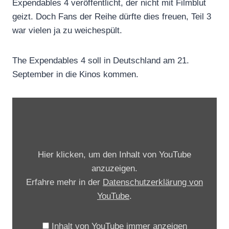
Expendables 4 veröffentlicht, der nicht mit Filmblut
geizt. Doch Fans der Reihe dürfte dies freuen, Teil 3
war vielen ja zu weichespült.
The Expendables 4 soll in Deutschland am 21.
September in die Kinos kommen.
„
E
X
P
Hier klicken, um den Inhalt von YouTube
E
anzuzeigen.
N
Erfahre mehr in der
Datenschutzerklärung von
D
YouTube
.
4
B
Inhalt von YouTube immer anzeigen