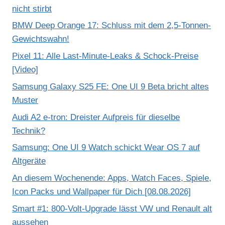
0
nicht stirbt
C
BMW Deep Orange 17: Schluss mit dem 2,5-Tonnen-
e
Gewichtswahn!
n
Pixel 11: Alle Last-Minute-Leaks & Schock-Preise
t
[Video]
,
Samsung Galaxy S25 FE: One UI 9 Beta bricht altes
M
Muster
e
g
Audi A2 e-tron: Dreister Aufpreis für dieselbe
a
Technik?
n
Samsung: One UI 9 Watch schickt Wear OS 7 auf
F
Altgeräte
o
An diesem Wochenende: Apps, Watch Faces, Spiele,
x
Icon Packs und Wallpaper für Dich [08.08.2026]
“
Smart #1: 800-Volt-Upgrade lässt VW und Renault alt
v
aussehen