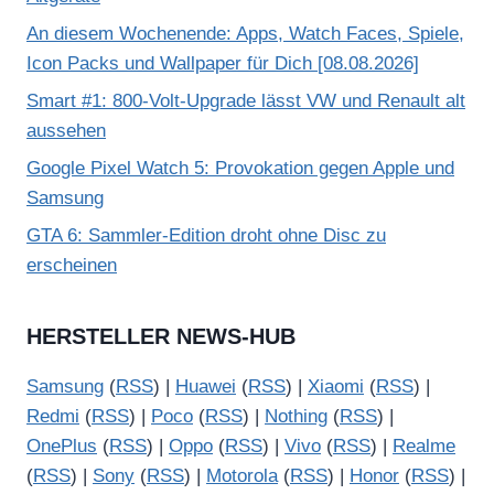
An diesem Wochenende: Apps, Watch Faces, Spiele,
Icon Packs und Wallpaper für Dich [08.08.2026]
Smart #1: 800-Volt-Upgrade lässt VW und Renault alt
aussehen
Google Pixel Watch 5: Provokation gegen Apple und
Samsung
GTA 6: Sammler-Edition droht ohne Disc zu
erscheinen
HERSTELLER NEWS-HUB
Samsung
(
RSS
) |
Huawei
(
RSS
) |
Xiaomi
(
RSS
) |
Redmi
(
RSS
) |
Poco
(
RSS
) |
Nothing
(
RSS
) |
OnePlus
(
RSS
) |
Oppo
(
RSS
) |
Vivo
(
RSS
) |
Realme
(
RSS
) |
Sony
(
RSS
) |
Motorola
(
RSS
) |
Honor
(
RSS
) |