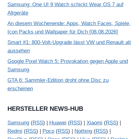
Samsung: One UI 9 Watch schickt Wear OS 7 auf
Altgeräte
An diesem Wochenende: Apps, Watch Faces, Spiele,
Icon Packs und Wallpaper für Dich [08.08.2026]
Smart #1: 800-Volt-Upgrade lässt VW und Renault alt
aussehen
Google Pixel Watch 5: Provokation gegen Apple und
Samsung
GTA 6: Sammler-Edition droht ohne Disc zu
erscheinen
HERSTELLER NEWS-HUB
Samsung
(
RSS
) |
Huawei
(
RSS
) |
Xiaomi
(
RSS
) |
Redmi
(
RSS
) |
Poco
(
RSS
) |
Nothing
(
RSS
) |