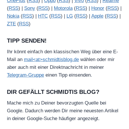
OnePlus
(
RSS
) |
Oppo
(
RSS
) |
Vivo
(
RSS
) |
Realme
(
RSS
) |
Sony
(
RSS
) |
Motorola
(
RSS
) |
Honor
(
RSS
) |
Nokia
(
RSS
) |
HTC
(
RSS
) |
LG
(
RSS
) |
Apple
(
RSS
) |
ZTE
(
RSS
)
TIPP SENDEN!
Ihr könnt einfach den klassischen Weg über eine E-
Mail an
mail<at>schmidtisblog.de
wählen oder mir
aber auch mit einer Direktnachricht in meiner
Telegram-Gruppe
einen Tipp einsenden.
DIR GEFÄLLT SCHMIDTIS BLOG?
Mache mich zu Deiner bevorzugten Quelle bei
Google. Dadurch werden Dir meine neuesten Artikel
in deiner Google-Suche häufiger angezeigt.