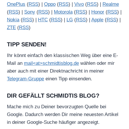
OnePlus
(
RSS
) |
Oppo
(
RSS
) |
Vivo
(
RSS
) |
Realme
(
RSS
) |
Sony
(
RSS
) |
Motorola
(
RSS
) |
Honor
(
RSS
) |
Nokia
(
RSS
) |
HTC
(
RSS
) |
LG
(
RSS
) |
Apple
(
RSS
) |
ZTE
(
RSS
)
TIPP SENDEN!
Ihr könnt einfach den klassischen Weg über eine E-
Mail an
mail<at>schmidtisblog.de
wählen oder mir
aber auch mit einer Direktnachricht in meiner
Telegram-Gruppe
einen Tipp einsenden.
DIR GEFÄLLT SCHMIDTIS BLOG?
Mache mich zu Deiner bevorzugten Quelle bei
Google. Dadurch werden Dir meine neuesten Artikel
in deiner Google-Suche häufiger angezeigt.