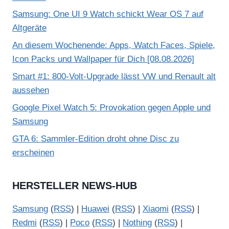
Samsung: One UI 9 Watch schickt Wear OS 7 auf
Altgeräte
An diesem Wochenende: Apps, Watch Faces, Spiele,
Icon Packs und Wallpaper für Dich [08.08.2026]
Smart #1: 800-Volt-Upgrade lässt VW und Renault alt
aussehen
Google Pixel Watch 5: Provokation gegen Apple und
Samsung
GTA 6: Sammler-Edition droht ohne Disc zu
erscheinen
HERSTELLER NEWS-HUB
Samsung
(
RSS
) |
Huawei
(
RSS
) |
Xiaomi
(
RSS
) |
Redmi
(
RSS
) |
Poco
(
RSS
) |
Nothing
(
RSS
) |