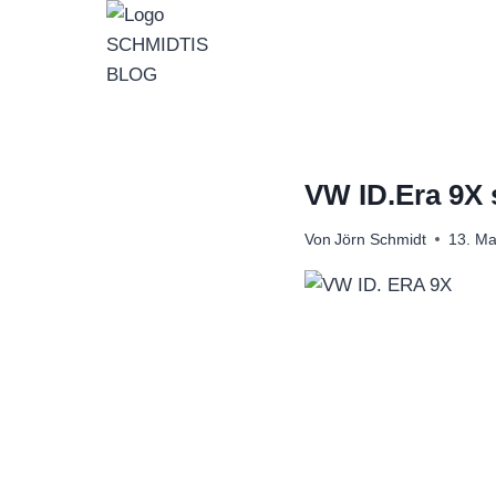
Zum
Inhalt
springen
VW ID.Era 9X 
Von
Jörn Schmidt
13. Ma