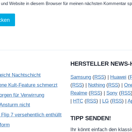
und Website in diesem Browser für meinen nächsten Kommentar sp
HERSTELLER NEWS-
reicht Nachtschicht
Samsung
(
RSS
) |
Huawei
(
ene Kult-Feature schmerzt
(
RSS
) |
Nothing
(
RSS
) |
On
Realme
(
RSS
) |
Sony
(
RSS
rgen für Verwirrung
|
HTC
(
RSS
) |
LG
(
RSS
) |
A
Ansturm nicht
lip 7 versehentlich enthüllt
TIPP SENDEN!
tform
Ihr könnt einfach den klass