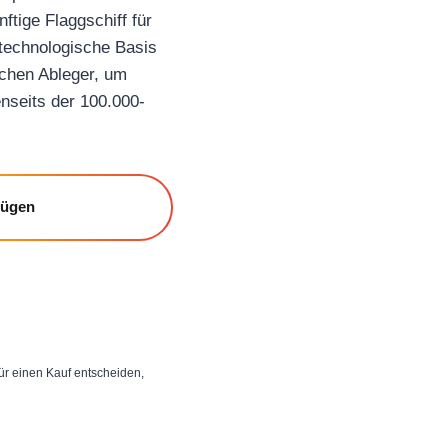
nftige Flaggschiff für
technologische Basis
chen Ableger, um
nseits der 100.000-
fügen
 für einen Kauf entscheiden,