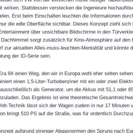
 wirken. Stattdessen verstecken die Ingenieure hochauflös
elen. Erst beim Einschalten leuchten die Informationen durc
nur die edle Oberfläche sichtbar. Dieses Konzept zieht sich 
ntertainment über unsichtbare Bildschirme in den Türverkle
Dachhimmel sorgt zusätzlich für Kino-Atmosphäre auf den hi
f zur aktuellen Alles-muss-leuchten-Mentalität und könnte di
utung der ID-Serie sein.
Era 9X einen Weg, den wir in Europa wohl eher selten sehe
iert einen 1,5-Liter-Turbobenziner mit ein oder zwei Elekt
 ausschließlich als Generator, um die Akkus mit 51,1 oder 6
zuladen. Das Ergebnis ist eine theoretische Gesamtreichwe
olt-Technik lässt sich der Wagen zudem in nur 17 Minuten 
on bringt 510 PS auf die Straße, was für ordentlich Durchzu
onzept aufgrund strenger Abgasnormen den Sprung nach Eu