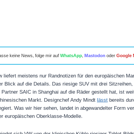
asse keine News, folge mir auf
WhatsApp
,
Mastodon
oder
Google
 liefert meistens nur Randnotizen für den europäischen Ma
er Blick auf die Details. Das riesige SUV mit drei Sitzreihe
artner SAIC in Shanghai auf die Räder gestellt hat, ist wei
chinesischen Markt. Designchef Andy Mindt
lässt
bereits dur
ngiert. Was wir hier sehen, landet in abgewandelter Form ver
er europäischen Oberklasse-Modelle.
edet sich VW von der klinischen Kühle riesiger Tablet-Bilds