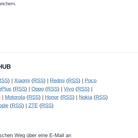
eichern.
HUB
RSS
) |
Xiaomi
(
RSS
) |
Redmi
(
RSS
) |
Poco
ePlus
(
RSS
) |
Oppo
(
RSS
) |
Vivo
(
RSS
) |
) |
Motorola
(
RSS
) |
Honor
(
RSS
) |
Nokia
(
RSS
)
pple
(
RSS
) |
ZTE
(
RSS
)
ischen Weg über eine E-Mail an