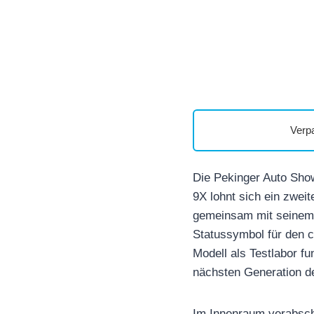
Verp
Die Pekinger Auto Show
9X lohnt sich ein zweit
gemeinsam mit seinem P
Statussymbol für den 
Modell als Testlabor fu
nächsten Generation d
Im Innenraum verabschi