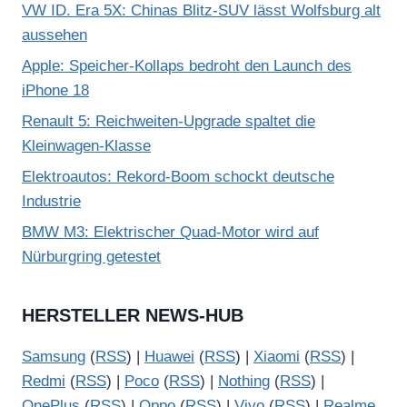
VW ID. Era 5X: Chinas Blitz-SUV lässt Wolfsburg alt
aussehen
Apple: Speicher-Kollaps bedroht den Launch des
iPhone 18
Renault 5: Reichweiten-Upgrade spaltet die
Kleinwagen-Klasse
Elektroautos: Rekord-Boom schockt deutsche
Industrie
BMW M3: Elektrischer Quad-Motor wird auf
Nürburgring getestet
HERSTELLER NEWS-HUB
Samsung
(
RSS
) |
Huawei
(
RSS
) |
Xiaomi
(
RSS
) |
Redmi
(
RSS
) |
Poco
(
RSS
) |
Nothing
(
RSS
) |
OnePlus
(
RSS
) |
Oppo
(
RSS
) |
Vivo
(
RSS
) |
Realme