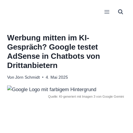
Zum
Inhalt
springen
Werbung mitten im KI-
Gespräch? Google testet
AdSense in Chatbots von
Drittanbietern
Von
Jörn Schmidt
4. Mai 2025
Quelle: KI-generiert mit Imagen 3 von Google Gemini