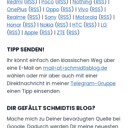
Redmi
(
RSS
) |
Poco
(
RSS
) |
Nothing
(
RSS
) |
OnePlus
(
RSS
) |
Oppo
(
RSS
) |
Vivo
(
RSS
) |
Realme
(
RSS
) |
Sony
(
RSS
) |
Motorola
(
RSS
) |
Honor
(
RSS
) |
Nokia
(
RSS
) |
HTC
(
RSS
) |
LG
(
RSS
) |
Apple
(
RSS
) |
ZTE
(
RSS
)
TIPP SENDEN!
Ihr könnt einfach den klassischen Weg über
eine E-Mail an
mail<at>schmidtisblog.de
wählen oder mir aber auch mit einer
Direktnachricht in meiner
Telegram-Gruppe
einen Tipp einsenden.
DIR GEFÄLLT SCHMIDTIS BLOG?
Mache mich zu Deiner bevorzugten Quelle bei
Google. Dadurch werden Dir meine neuesten