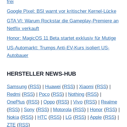
frei
Google Pixel: BSI warnt vor kritischer Kernel-Lücke
GTA VI: Warum Rockstar die Gameplay-Premiere an
Netflix verkauft
Honor: MagicOS 11 Beta startet exklusiv für Mutige
US-Automarkt: Trumps Anti-EV-Kurs isoliert US-
Autobauer
HERSTELLER NEWS-HUB
Samsung
(
RSS
) |
Huawei
(
RSS
) |
Xiaomi
(
RSS
) |
Redmi
(
RSS
) |
Poco
(
RSS
) |
Nothing
(
RSS
) |
OnePlus
(
RSS
) |
Oppo
(
RSS
) |
Vivo
(
RSS
) |
Realme
(
RSS
) |
Sony
(
RSS
) |
Motorola
(
RSS
) |
Honor
(
RSS
) |
Nokia
(
RSS
) |
HTC
(
RSS
) |
LG
(
RSS
) |
Apple
(
RSS
) |
ZTE
(
RSS
)