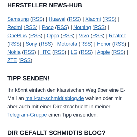
HERSTELLER NEWS-HUB
Samsung
(
RSS
) |
Huawei
(
RSS
) |
Xiaomi
(
RSS
) |
Redmi
(
RSS
) |
Poco
(
RSS
) |
Nothing
(
RSS
) |
OnePlus
(
RSS
) |
Oppo
(
RSS
) |
Vivo
(
RSS
) |
Realme
(
RSS
) |
Sony
(
RSS
) |
Motorola
(
RSS
) |
Honor
(
RSS
) |
Nokia
(
RSS
) |
HTC
(
RSS
) |
LG
(
RSS
) |
Apple
(
RSS
) |
ZTE
(
RSS
)
TIPP SENDEN!
Ihr könnt einfach den klassischen Weg über eine E-
Mail an
mail<at>schmidtisblog.de
wählen oder mir
aber auch mit einer Direktnachricht in meiner
Telegram-Gruppe
einen Tipp einsenden.
DIR GEFÄLLT SCHMIDTIS BLOG?