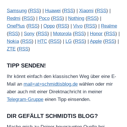
Samsung
(
RSS
) |
Huawei
(
RSS
) |
Xiaomi
(
RSS
) |
Redmi
(
RSS
) |
Poco
(
RSS
) |
Nothing
(
RSS
) |
OnePlus
(
RSS
) |
Oppo
(
RSS
) |
Vivo
(
RSS
) |
Realme
(
RSS
) |
Sony
(
RSS
) |
Motorola
(
RSS
) |
Honor
(
RSS
) |
Nokia
(
RSS
) |
HTC
(
RSS
) |
LG
(
RSS
) |
Apple
(
RSS
) |
ZTE
(
RSS
)
TIPP SENDEN!
Ihr könnt einfach den klassischen Weg über eine E-
Mail an
mail<at>schmidtisblog.de
wählen oder mir
aber auch mit einer Direktnachricht in meiner
Telegram-Gruppe
einen Tipp einsenden.
DIR GEFÄLLT SCHMIDTIS BLOG?
Mache mich zu Deiner bevorzugten Quelle bei