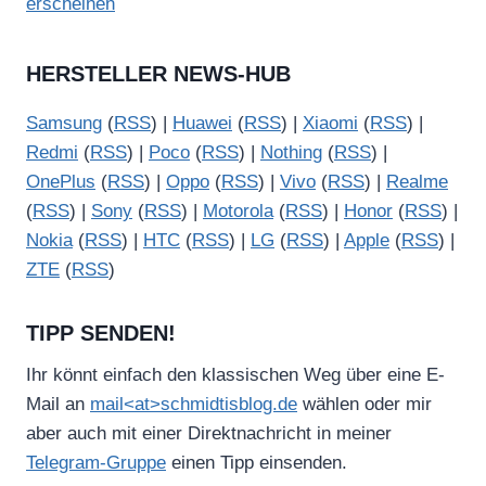
erscheinen
HERSTELLER NEWS-HUB
Samsung
(
RSS
) |
Huawei
(
RSS
) |
Xiaomi
(
RSS
) |
Redmi
(
RSS
) |
Poco
(
RSS
) |
Nothing
(
RSS
) |
OnePlus
(
RSS
) |
Oppo
(
RSS
) |
Vivo
(
RSS
) |
Realme
(
RSS
) |
Sony
(
RSS
) |
Motorola
(
RSS
) |
Honor
(
RSS
) |
Nokia
(
RSS
) |
HTC
(
RSS
) |
LG
(
RSS
) |
Apple
(
RSS
) |
ZTE
(
RSS
)
TIPP SENDEN!
Ihr könnt einfach den klassischen Weg über eine E-
Mail an
mail<at>schmidtisblog.de
wählen oder mir
aber auch mit einer Direktnachricht in meiner
Telegram-Gruppe
einen Tipp einsenden.