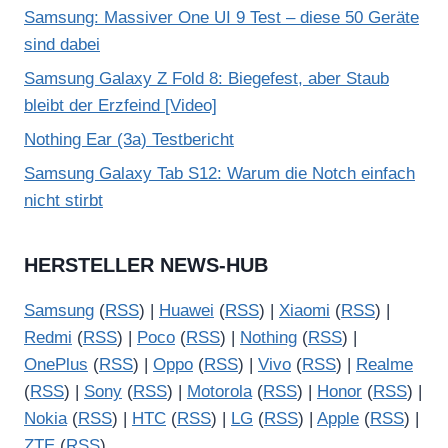
Samsung: Massiver One UI 9 Test – diese 50 Geräte
sind dabei
Samsung Galaxy Z Fold 8: Biegefest, aber Staub
bleibt der Erzfeind [Video]
Nothing Ear (3a) Testbericht
Samsung Galaxy Tab S12: Warum die Notch einfach
nicht stirbt
HERSTELLER NEWS-HUB
Samsung
(
RSS
) |
Huawei
(
RSS
) |
Xiaomi
(
RSS
) |
Redmi
(
RSS
) |
Poco
(
RSS
) |
Nothing
(
RSS
) |
OnePlus
(
RSS
) |
Oppo
(
RSS
) |
Vivo
(
RSS
) |
Realme
(
RSS
) |
Sony
(
RSS
) |
Motorola
(
RSS
) |
Honor
(
RSS
) |
Nokia
(
RSS
) |
HTC
(
RSS
) |
LG
(
RSS
) |
Apple
(
RSS
) |
ZTE
(
RSS
)