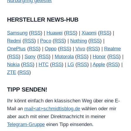
Nürburgring getestet
HERSTELLER NEWS-HUB
Samsung
(
RSS
) |
Huawei
(
RSS
) |
Xiaomi
(
RSS
) |
Redmi
(
RSS
) |
Poco
(
RSS
) |
Nothing
(
RSS
) |
OnePlus
(
RSS
) |
Oppo
(
RSS
) |
Vivo
(
RSS
) |
Realme
(
RSS
) |
Sony
(
RSS
) |
Motorola
(
RSS
) |
Honor
(
RSS
) |
Nokia
(
RSS
) |
HTC
(
RSS
) |
LG
(
RSS
) |
Apple
(
RSS
) |
ZTE
(
RSS
)
TIPP SENDEN!
Ihr könnt einfach den klassischen Weg über eine E-
Mail an
mail<at>schmidtisblog.de
wählen oder mir
aber auch mit einer Direktnachricht in meiner
Telegram-Gruppe
einen Tipp einsenden.