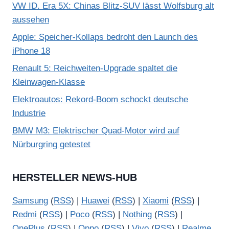
VW ID. Era 5X: Chinas Blitz-SUV lässt Wolfsburg alt
aussehen
Apple: Speicher-Kollaps bedroht den Launch des
iPhone 18
Renault 5: Reichweiten-Upgrade spaltet die
Kleinwagen-Klasse
Elektroautos: Rekord-Boom schockt deutsche
Industrie
BMW M3: Elektrischer Quad-Motor wird auf
Nürburgring getestet
HERSTELLER NEWS-HUB
Samsung
(
RSS
) |
Huawei
(
RSS
) |
Xiaomi
(
RSS
) |
Redmi
(
RSS
) |
Poco
(
RSS
) |
Nothing
(
RSS
) |
OnePlus
(
RSS
) |
Oppo
(
RSS
) |
Vivo
(
RSS
) |
Realme