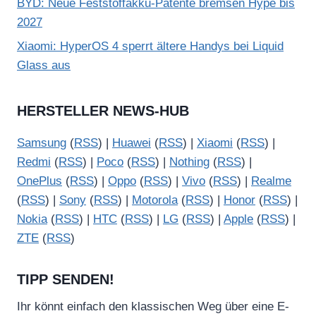
BYD: Neue Feststoffakku-Patente bremsen Hype bis
2027
Xiaomi: HyperOS 4 sperrt ältere Handys bei Liquid
Glass aus
HERSTELLER NEWS-HUB
Samsung
(
RSS
) |
Huawei
(
RSS
) |
Xiaomi
(
RSS
) |
Redmi
(
RSS
) |
Poco
(
RSS
) |
Nothing
(
RSS
) |
OnePlus
(
RSS
) |
Oppo
(
RSS
) |
Vivo
(
RSS
) |
Realme
(
RSS
) |
Sony
(
RSS
) |
Motorola
(
RSS
) |
Honor
(
RSS
) |
Nokia
(
RSS
) |
HTC
(
RSS
) |
LG
(
RSS
) |
Apple
(
RSS
) |
ZTE
(
RSS
)
TIPP SENDEN!
Ihr könnt einfach den klassischen Weg über eine E-