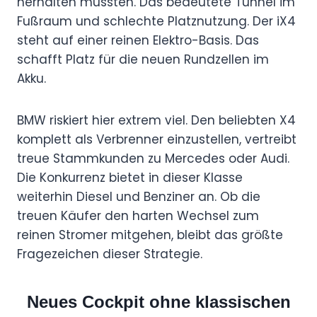
herhalten mussten. Das bedeutete Tunnel im
B
Fußraum und schlechte Platznutzung. Der iX4
M
steht auf einer reinen Elektro-Basis. Das
W
schafft Platz für die neuen Rundzellen im
i
Akku.
X
4
BMW riskiert hier extrem viel. Den beliebten X4
N
komplett als Verbrenner einzustellen, vertreibt
e
treue Stammkunden zu Mercedes oder Audi.
u
Die Konkurrenz bietet in dieser Klasse
e
weiterhin Diesel und Benziner an. Ob die
K
treuen Käufer den harten Wechsel zum
l
reinen Stromer mitgehen, bleibt das größte
Fragezeichen dieser Strategie.
a
s
s
Neues Cockpit ohne klassischen
e