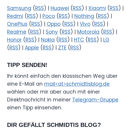
Samsung
(
RSS
) |
Huawei
(
RSS
) |
Xiaomi
(
RSS
) |
Redmi
(
RSS
) |
Poco
(
RSS
) |
Nothing
(
RSS
) |
OnePlus
(
RSS
) |
Oppo
(
RSS
) |
Vivo
(
RSS
) |
Realme
(
RSS
) |
Sony
(
RSS
) |
Motorola
(
RSS
) |
Honor
(
RSS
) |
Nokia
(
RSS
) |
HTC
(
RSS
) |
LG
(
RSS
) |
Apple
(
RSS
) |
ZTE
(
RSS
)
TIPP SENDEN!
Ihr könnt einfach den klassischen Weg über
eine E-Mail an
mail<at>schmidtisblog.de
wählen oder mir aber auch mit einer
Direktnachricht in meiner
Telegram-Gruppe
einen Tipp einsenden.
DIR GEFÄLLT SCHMIDTIS BLOG?