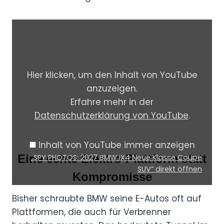
„
S
P
Y
Hier klicken, um den Inhalt von YouTube
P
anzuzeigen.
H
Erfahre mehr in der
O
Datenschutzerklärung von YouTube
.
T
O
Inhalt von YouTube immer anzeigen
S
Eine echte Elektro-Plattform statt
„SPY PHOTOS: 2027 BMW iX4 Neue Klasse Coupe
:
SUV“ direkt öffnen
Kompromisse
2
0
Bisher schraubte BMW seine E-Autos oft auf
2
Plattformen, die auch für Verbrenner
7