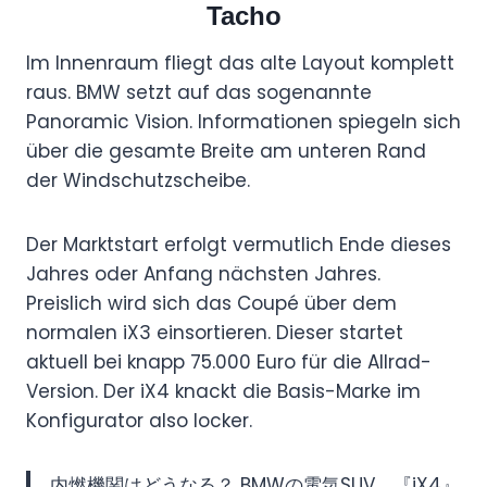
Tacho
C
o
Im Innenraum fliegt das alte Layout komplett
u
raus. BMW setzt auf das sogenannte
p
Panoramic Vision. Informationen spiegeln sich
e
über die gesamte Breite am unteren Rand
S
der Windschutzscheibe.
U
V
Der Marktstart erfolgt vermutlich Ende dieses
“
Jahres oder Anfang nächsten Jahres.
v
Preislich wird sich das Coupé über dem
o
normalen iX3 einsortieren. Dieser startet
n
aktuell bei knapp 75.000 Euro für die Allrad-
Y
Version. Der iX4 knackt die Basis-Marke im
Konfigurator also locker.
o
u
T
内燃機関はどうなる？ BMWの電気SUV、『iX4』