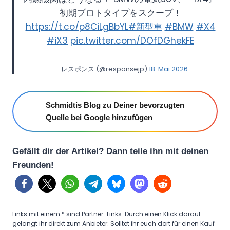
u
初期プロトタイプをスクープ！
b
https://t.co/p8CiLgBbYL
#新型車
#BMW
#X4
#iX3
pic.twitter.com/DOfDGhekFE
e
a
n
— レスポンス (@responsejp)
18. Mai 2026
z
e
Schmidtis Blog zu Deiner bevorzugten
i
Quelle bei Google hinzufügen
g
e
Gefällt dir der Artikel? Dann teile ihn mit deinen
n
Freunden!
Links mit einem * sind Partner-Links. Durch einen Klick darauf
gelangt ihr direkt zum Anbieter. Solltet ihr euch dort für einen Kauf