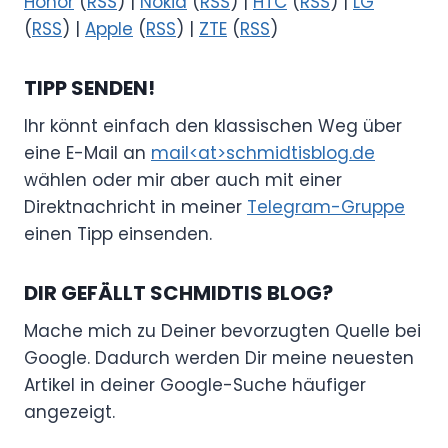
Honor
(
RSS
) |
Nokia
(
RSS
) |
HTC
(
RSS
) |
LG
(
RSS
) |
Apple
(
RSS
) |
ZTE
(
RSS
)
TIPP SENDEN!
Ihr könnt einfach den klassischen Weg über
eine E-Mail an
mail<at>schmidtisblog.de
wählen oder mir aber auch mit einer
Direktnachricht in meiner
Telegram-Gruppe
einen Tipp einsenden.
DIR GEFÄLLT SCHMIDTIS BLOG?
Mache mich zu Deiner bevorzugten Quelle bei
Google. Dadurch werden Dir meine neuesten
Artikel in deiner Google-Suche häufiger
angezeigt.