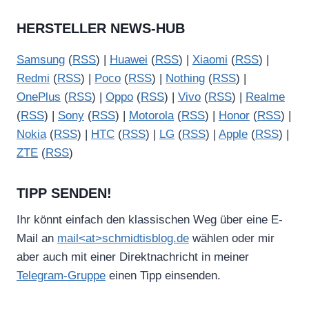
HERSTELLER NEWS-HUB
Samsung
(
RSS
) |
Huawei
(
RSS
) |
Xiaomi
(
RSS
) |
Redmi
(
RSS
) |
Poco
(
RSS
) |
Nothing
(
RSS
) |
OnePlus
(
RSS
) |
Oppo
(
RSS
) |
Vivo
(
RSS
) |
Realme
(
RSS
) |
Sony
(
RSS
) |
Motorola
(
RSS
) |
Honor
(
RSS
) |
Nokia
(
RSS
) |
HTC
(
RSS
) |
LG
(
RSS
) |
Apple
(
RSS
) |
ZTE
(
RSS
)
TIPP SENDEN!
Ihr könnt einfach den klassischen Weg über eine E-
Mail an
mail<at>schmidtisblog.de
wählen oder mir
aber auch mit einer Direktnachricht in meiner
Telegram-Gruppe
einen Tipp einsenden.