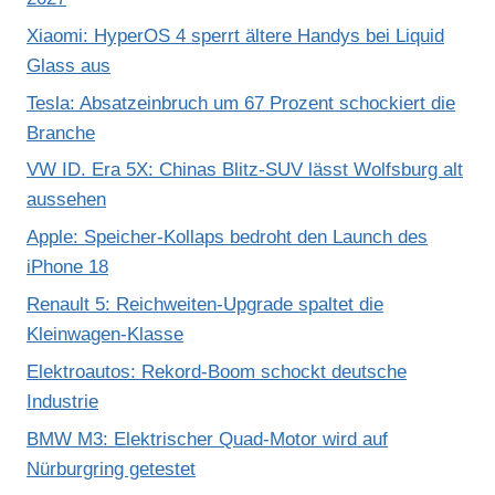
Xiaomi: HyperOS 4 sperrt ältere Handys bei Liquid
Glass aus
Tesla: Absatzeinbruch um 67 Prozent schockiert die
Branche
VW ID. Era 5X: Chinas Blitz-SUV lässt Wolfsburg alt
aussehen
Apple: Speicher-Kollaps bedroht den Launch des
iPhone 18
Renault 5: Reichweiten-Upgrade spaltet die
Kleinwagen-Klasse
Elektroautos: Rekord-Boom schockt deutsche
Industrie
BMW M3: Elektrischer Quad-Motor wird auf
Nürburgring getestet