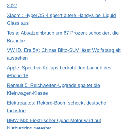
2027
Xiaomi: HyperOS 4 sperrt ältere Handys bei Liquid
Glass aus
Tesla: Absatzeinbruch um 67 Prozent schockiert die
Branche
VW ID. Era 5X: Chinas Blitz-SUV lässt Wolfsburg alt
aussehen
Apple: Speicher-Kollaps bedroht den Launch des
iPhone 18
Renault 5: Reichweiten-Upgrade spaltet die
Kleinwagen-Klasse
Elektroautos: Rekord-Boom schockt deutsche
Industrie
BMW M3: Elektrischer Quad-Motor wird auf
Nürburgring getestet