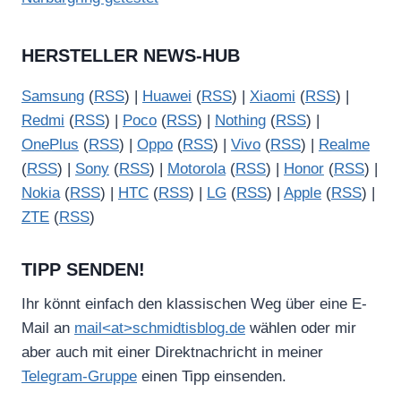
HERSTELLER NEWS-HUB
Samsung
(
RSS
) |
Huawei
(
RSS
) |
Xiaomi
(
RSS
) |
Redmi
(
RSS
) |
Poco
(
RSS
) |
Nothing
(
RSS
) |
OnePlus
(
RSS
) |
Oppo
(
RSS
) |
Vivo
(
RSS
) |
Realme
(
RSS
) |
Sony
(
RSS
) |
Motorola
(
RSS
) |
Honor
(
RSS
) |
Nokia
(
RSS
) |
HTC
(
RSS
) |
LG
(
RSS
) |
Apple
(
RSS
) |
ZTE
(
RSS
)
TIPP SENDEN!
Ihr könnt einfach den klassischen Weg über eine E-
Mail an
mail<at>schmidtisblog.de
wählen oder mir
aber auch mit einer Direktnachricht in meiner
Telegram-Gruppe
einen Tipp einsenden.