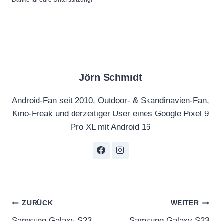
Jörn Schmidt
Android-Fan seit 2010, Outdoor- & Skandinavien-Fan,
Kino-Freak und derzeitiger User eines Google Pixel 9
Pro XL mit Android 16
Beitragsnavigation
ZURÜCK
WEITER
Samsung Galaxy S23
Samsung Galaxy S23