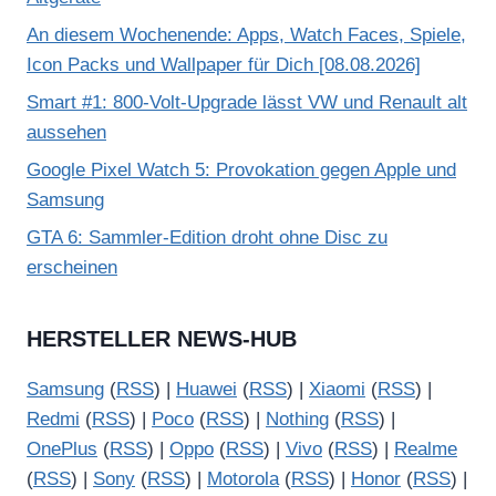
An diesem Wochenende: Apps, Watch Faces, Spiele,
Icon Packs und Wallpaper für Dich [08.08.2026]
Smart #1: 800-Volt-Upgrade lässt VW und Renault alt
aussehen
Google Pixel Watch 5: Provokation gegen Apple und
Samsung
GTA 6: Sammler-Edition droht ohne Disc zu
erscheinen
HERSTELLER NEWS-HUB
Samsung
(
RSS
) |
Huawei
(
RSS
) |
Xiaomi
(
RSS
) |
Redmi
(
RSS
) |
Poco
(
RSS
) |
Nothing
(
RSS
) |
OnePlus
(
RSS
) |
Oppo
(
RSS
) |
Vivo
(
RSS
) |
Realme
(
RSS
) |
Sony
(
RSS
) |
Motorola
(
RSS
) |
Honor
(
RSS
) |